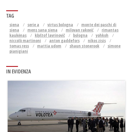
TAG
siena
serie a
virtus bologna
monte dei paschi di
siena
mens sana siena
milovan raković
rimantas
kaukėnas
kšyštof lavrinovič
bologna
yohkoh
niccolò martinoni
anton gaddefors
nikos zisis
tomas ress
mattia udom
shaun stonerook
simone
pianigiani
IN EVIDENZA