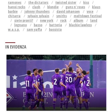
ramones
the dictators
twisted sister
kiss
hanoi rocks
clash
blondie
guns n' roses
klaus
barbie
johnny thunders
david johansen
voce
chitarra
sylvain sylvain
smiths
meltdown festival
siete pronti?
new york
rock
album
land
legnano
basso
batteria
blackie lawless
w.a.s.p.
sam yaffa
bassista
IN EVIDENZA