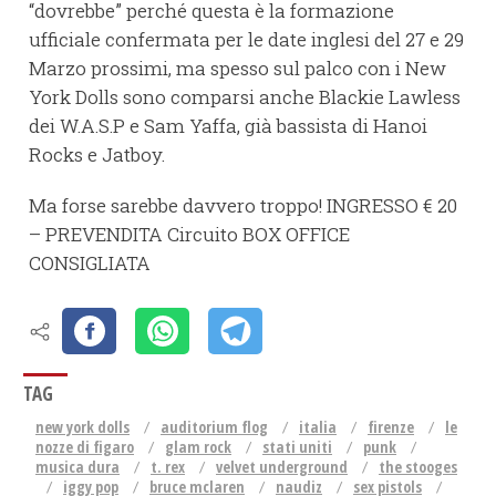
“dovrebbe” perché questa è la formazione
ufficiale confermata per le date inglesi del 27 e 29
Marzo prossimi, ma spesso sul palco con i New
York Dolls sono comparsi anche Blackie Lawless
dei W.A.S.P e Sam Yaffa, già bassista di Hanoi
Rocks e Jatboy.
Ma forse sarebbe davvero troppo! INGRESSO € 20
– PREVENDITA Circuito BOX OFFICE
CONSIGLIATA
TAG
new york dolls
auditorium flog
italia
firenze
le
nozze di figaro
glam rock
stati uniti
punk
musica dura
t. rex
velvet underground
the stooges
iggy pop
bruce mclaren
naudiz
sex pistols