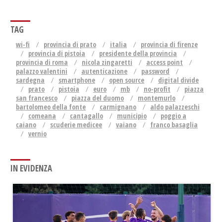
TAG
wi-fi
provincia di prato
italia
provincia di firenze
provincia di pistoia
presidente della provincia
provincia di roma
nicola zingaretti
access point
palazzo valentini
autenticazione
password
sardegna
smartphone
open source
digital divide
prato
pistoia
euro
mb
no-profit
piazza
san francesco
piazza del duomo
montemurlo
bartolomeo della fonte
carmignano
aldo palazzeschi
comeana
cantagallo
municipio
poggio a
caiano
scuderie medicee
vaiano
franco basaglia
vernio
IN EVIDENZA