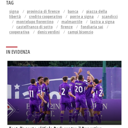
TAG
signa
provincia di firenze
banca
piazza della
libertà
credito cooperativo
ponte a signa
scandicci
montelupo fiorentino
malmantile
lastra a signa
castelfranco di sotto
firenze
fondiaria sai
cooperativa
denis verdini
campi bisenzio
IN EVIDENZA