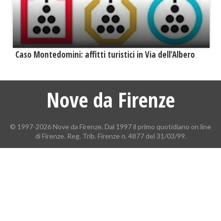
Caso Montedomini: affitti turistici in Via dell’Albero
Nove da Firenze
© 1997-2026 Nove da Firenze. Dal 1997 il primo quotidiano on line
di Firenze. Reg. Trib. Firenze n. 4877 del 31/03/99.