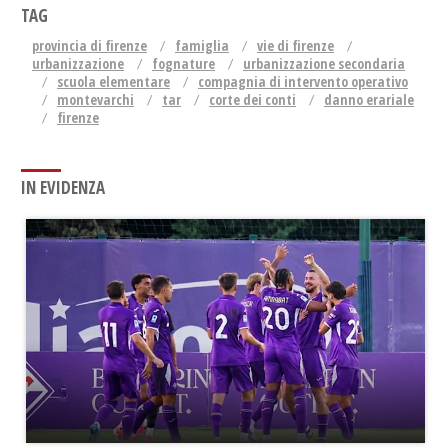
TAG
provincia di firenze
famiglia
vie di firenze
urbanizzazione
fognature
urbanizzazione secondaria
scuola elementare
compagnia di intervento operativo
montevarchi
tar
corte dei conti
danno erariale
firenze
IN EVIDENZA