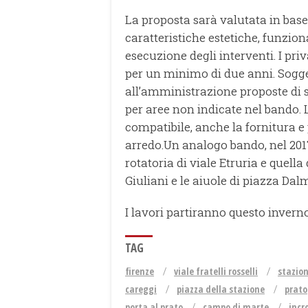
La proposta sarà valutata in base a
caratteristiche estetiche, funzion
esecuzione degli interventi. I pr
per un minimo di due anni. Sogget
all’amministrazione proposte di 
per aree non indicate nel bando. 
compatibile, anche la fornitura e 
arredo.Un analogo bando, nel 2017,
rotatoria di viale Etruria e quell
Giuliani e le aiuole di piazza Dal
I lavori partiranno questo inverno
TAG
firenze
viale fratelli rosselli
stazio
careggi
piazza della stazione
prato
porta al prato
campo di marte
incr