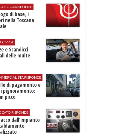
SICOLOGA RISPONDE
logo di base, i
ri nella Toscana
ale
A CIVICA
ze e Scandicci
ali delle multe
MMERCIALISTA RISPONDE
elle di pagamento e
di pignoramento:
n picco
VOCATO RISPONDE
stacco dall'impianto
scaldamento
alizzato