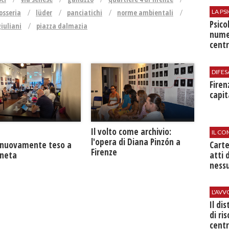
LA P
osseria
lüder
panciatichi
norme ambientali
Psico
iuliani
piazza dalmazia
nume
centr
DIFES
Firen
capit
​Il volto come archivio:
IL CO
l'opera di Diana Pinzón a
Cart
a nuovamente teso a
Firenze
atti 
neta
nessu
L'AV
Il di
di ri
centr