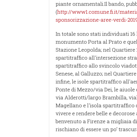
piante ornamentali.Il bando, pubb
(
http://www1.comune.fi.it/materi
sponsorizzazione-aree-verdi-201
In totale sono stati individuati 16 
monumento Porta al Prato e quelle,
Stazione Leopolda; nel Quartiere 2
spartitraffico all'intersezione str
spartitraffico allo svincolo viado
Senese, al Galluzzo; nel Quartiere 
infine, le isole spartitraffico all'
Ponte di Mezzo/via Dei, le aiuole 
via Alderotti/largo Brambilla, via
Magellano e l'isola spartitraffico
vivere e rendere belle e decorose 
benvenuto a Firenze a migliaia di
rischiano di essere un po’ trascura