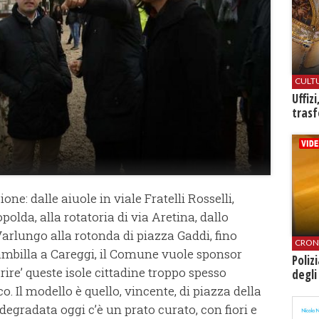
CULT
Uffiz
trasf
one: dalle aiuole in viale Fratelli Rosselli,
olda, alla rotatoria di via Aretina, dallo
Varlungo alla rotonda di piazza Gaddi, fino
CRON
Brambilla a Careggi, il Comune vuole sponsor
Poliz
iorire’ queste isole cittadine troppo spesso
degli
o. Il modello è quello, vincente, di piazza della
degradata oggi c’è un prato curato, con fiori e