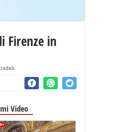
i Firenze in
tradali
imi Video