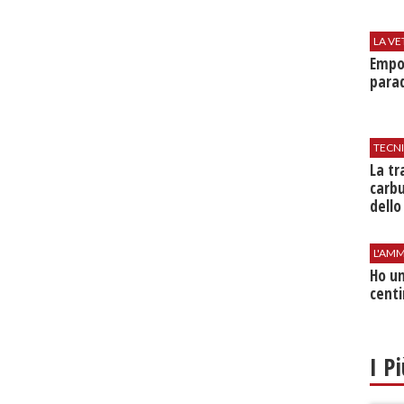
LA VE
Empol
parad
TECN
​La t
carbu
dello
L'AMM
Ho un
centi
I P