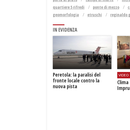
quartiere 5 rifredi
ponte di mezzo
c
geomorfologia
etruschi
reginaldo g
IN EVIDENZA
Peretola: la paralisi del
VIDEO
fronte locale contro la
​Clim
nuova pista
Impru