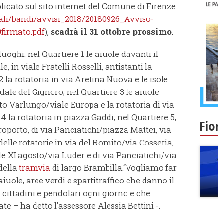
licato sul sito internet del Comune di Firenze
ali/bandi/avvisi_2018/20180926_Avviso-
9firmato.pdf
),
scadrà il 31 ottobre prossimo
.
luoghi: nel Quartiere 1 le aiuole davanti il
 in viale Fratelli Rosselli, antistanti la
 la rotatoria in via Aretina Nuova e le isole
adale del Gignoro; nel Quartiere 3 le aiuole
tto Varlungo/viale Europa e la rotatoria di via
4 la rotatoria in piazza Gaddi; nel Quartiere 5,
Fio
aeroporto, di via Panciatichi/piazza Mattei, via
delle rotatorie in via del Romito/via Cosseria,
le XI agosto/via Luder e di via Panciatichi/via
 della
tramvia
di largo Brambilla.“Vogliamo far
aiuole, aree verdi e spartitraffico che danno il
 cittadini e pendolari ogni giorno e che
te – ha detto l’assessore Alessia Bettini -.