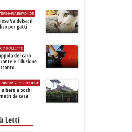
TERINARIA RISPONDE
ese Valdelsa: il
iso per gatti
ICO BOLLETTE
rappola del caro-
rante e l’illusione
 sconto
INISTRATORE RISPONDE
 albero a pochi
metri da casa
iù Letti