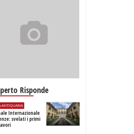
sperto Risponde
A ANTIQUARIA
ale Internazionale
renze: svelati i primi
avori