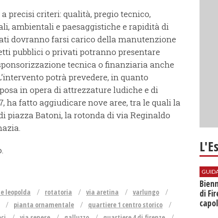
 precisi criteri: qualità, pregio tecnico,
ali, ambientali e paesaggistiche e rapidità di
ivati dovranno farsi carico della manutenzione
ti pubblici o privati potranno presentare
sponsorizzazione tecnica o finanziaria anche
L’intervento potrà prevedere, in quanto
posa in opera di attrezzature ludiche e di
 ha fatto aggiudicare nove aree, tra le quali la
a di piazza Batoni, la rotonda di via Reginaldo
mazia.
L'E
.
GUID
Bienn
ne leopolda
rotatoria
via aretina
varlungo
di Fi
capol
pianta ornamentale
quartiere 1 centro storico
oci
via senese
galluzzo
quartiere 4 di firenze