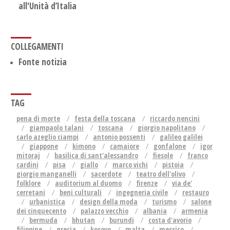
all'Unità d’Italia
COLLEGAMENTI
Fonte notizia
TAG
pena di morte
festa della toscana
riccardo nencini
giampaolo talani
toscana
giorgio napolitano
carlo azeglio ciampi
antonio possenti
galileo galilei
giappone
kimono
camaiore
gonfalone
igor
mitoraj
basilica di sant'alessandro
fiesole
franco
cardini
pisa
giallo
marco vichi
pistoia
giorgio manganelli
sacerdote
teatro dell'olivo
folklore
auditorium al duomo
firenze
via de'
cerretani
beni culturali
ingegneria civile
restauro
urbanistica
design della moda
turismo
salone
dei cinquecento
palazzo vecchio
albania
armenia
bermuda
bhutan
burundi
costa d'avorio
filippine
grecia
kosovo
malta
messico