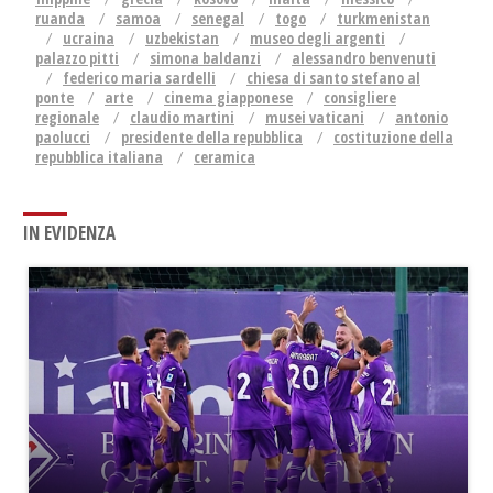
ruanda
samoa
senegal
togo
turkmenistan
ucraina
uzbekistan
museo degli argenti
palazzo pitti
simona baldanzi
alessandro benvenuti
federico maria sardelli
chiesa di santo stefano al
ponte
arte
cinema giapponese
consigliere
regionale
claudio martini
musei vaticani
antonio
paolucci
presidente della repubblica
costituzione della
repubblica italiana
ceramica
IN EVIDENZA