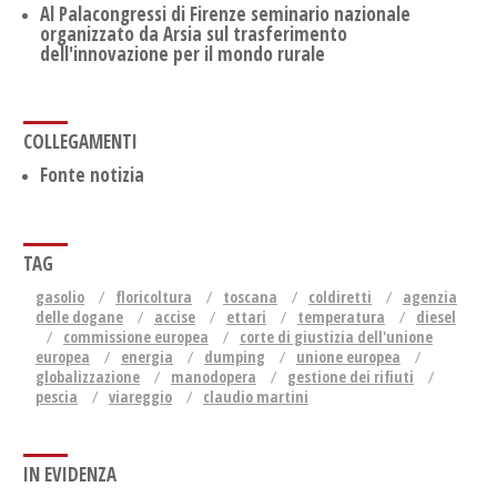
Al Palacongressi di Firenze seminario nazionale
organizzato da Arsia sul trasferimento
dell'innovazione per il mondo rurale
COLLEGAMENTI
Fonte notizia
TAG
gasolio
floricoltura
toscana
coldiretti
agenzia
delle dogane
accise
ettari
temperatura
diesel
commissione europea
corte di giustizia dell'unione
europea
energia
dumping
unione europea
globalizzazione
manodopera
gestione dei rifiuti
pescia
viareggio
claudio martini
IN EVIDENZA