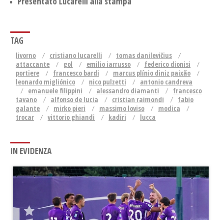
Presentato Lucarelli alla stampa
TAG
livorno
cristiano lucarelli
tomas danilevičius
attaccante
gol
emilio iarrusso
federico dionisi
portiere
francesco bardi
marcus plínio diniz paixão
leonardo migliónico
nico pulzetti
antonio candreva
emanuele filippini
alessandro diamanti
francesco
tavano
alfonso de lucia
cristian raimondi
fabio
galante
mirko pieri
massimo loviso
modica
trocar
vittorio ghiandi
kadiri
lucca
IN EVIDENZA