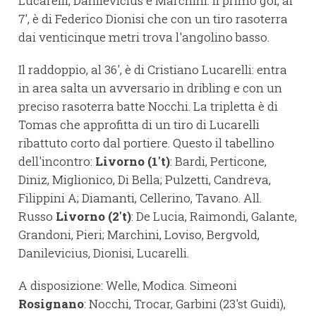
Lucarelli, Danilevicius e Marchini. Il primo gol, al
7', è di Federico Dionisi che con un tiro rasoterra
dai venticinque metri trova l'angolino basso.
Il raddoppio, al 36', è di Cristiano Lucarelli: entra
in area salta un avversario in dribling e con un
preciso rasoterra batte Nocchi. La tripletta è di
Tomas che approfitta di un tiro di Lucarelli
ribattuto corto dal portiere. Questo il tabellino
dell'incontro:
Livorno (1't)
: Bardi, Perticone,
Diniz, Miglionico, Di Bella; Pulzetti, Candreva,
Filippini A; Diamanti, Cellerino, Tavano. All.
Russo
Livorno (2't)
: De Lucia, Raimondi, Galante,
Grandoni, Pieri; Marchini, Loviso, Bergvold,
Danilevicius, Dionisi, Lucarelli.
A disposizione: Welle, Modica. Simeoni
Rosignano
: Nocchi, Trocar, Garbini (23'st Guidi),