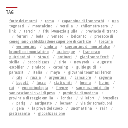
TAG
forte dei marmi
roma
capannina di franceschi
ugo
tognazzi
montalcino
versilia
chilometro zero
link
terroir
friuli-venezia giulia
provincia di trento
ferrari
leda
veneto
belcanto
prosecco di
conegliano-valdobbiadene superiore di cartizze
toscana
vermentino
umbria
sagrantino di montefalco
brunello di montalcino
arabesque
francesco
guicciardini
strozzi
antinori
gianfranco ferré
sicilia
beppe bigazzi
sirio
new york
auguste
escoffier
sindaco
catering
guido guidi
parassiti
italia
maya
giovanni tommasi ferroni
cile
russia
argentina
camaiore
segovia
bogotá
lucca
stati uniti
lorena
fiorini
rai
endocrinologia
firenze
san giovanni di dio
san casciano in val di pesa
provincia di modena
provincia di reggio emilia
londra
villefort
bruxelles
parigi
antipasto
locman
via de' tornabuoni
gela
la prova del cuoco
unomattina
rai 1
pietrasanta
globalizzazione