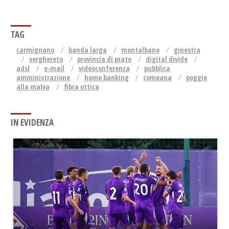
TAG
carmignano
banda larga
montalbano
ginestra
verghereto
provincia di prato
digital divide
adsl
e-mail
videoconferenza
pubblica
amministrazione
home banking
comeana
poggio
alla malva
fibra ottica
IN EVIDENZA