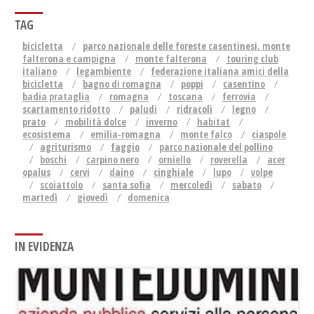
TAG
bicicletta
parco nazionale delle foreste casentinesi, monte
falterona e campigna
monte falterona
touring club
italiano
legambiente
federazione italiana amici della
bicicletta
bagno di romagna
poppi
casentino
badia prataglia
romagna
toscana
ferrovia
scartamento ridotto
paludi
ridracoli
legno
prato
mobilità dolce
inverno
habitat
ecosistema
emilia-romagna
monte falco
ciaspole
agriturismo
faggio
parco nazionale del pollino
boschi
carpino nero
orniello
roverella
acer
opalus
cervi
daino
cinghiale
lupo
volpe
scoiattolo
santa sofia
mercoledì
sabato
martedì
giovedì
domenica
IN EVIDENZA