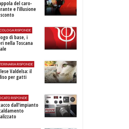
rappola del caro-
rante e l’illusione
 sconto
SICOLOGA RISPONDE
logo di base, i
ri nella Toscana
ale
TERINARIA RISPONDE
ese Valdelsa: il
iso per gatti
VOCATO RISPONDE
stacco dall'impianto
scaldamento
alizzato