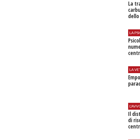
​La t
carbu
dello
LA P
Psico
nume
centr
LA VE
Empol
parad
L'AV
Il di
di ri
centr