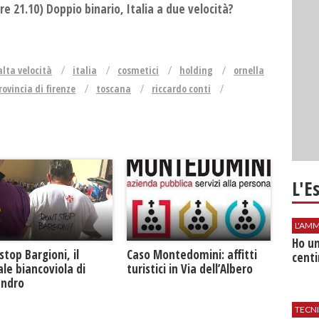
e 21.10) Doppio binario, Italia a due velocità?
alta velocità
italia
cosmetici
holding
ornella
rovincia di firenze
toscana
riccardo conti
L'E
L'AMM
Ho un
Caso Montedomini: affitti
stop Bargioni, il
centi
turistici in Via dell’Albero
le biancoviola di
andro
TECN