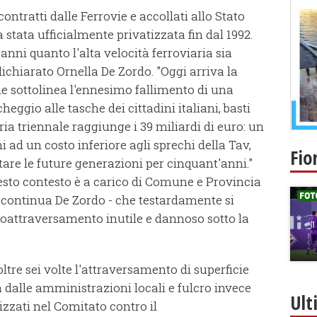
contratti dalle Ferrovie e accollati allo Stato
stata ufficialmente privatizzata fin dal 1992.
ni quanto l'alta velocità ferroviaria sia
dichiarato Ornella De Zordo. "Oggi arriva la
e sottolinea l'ennesimo fallimento di una
eggio alle tasche dei cittadini italiani, basti
ia triennale raggiunge i 39 miliardi di euro: un
i ad un costo inferiore agli sprechi della Tav,
Fio
are le future generazioni per cinquant'anni."
esto contesto è a carico di Comune e Provincia
- continua De Zordo - che testardamente si
toattraversamento inutile e dannoso sotto la
tre sei volte l'attraversamento di superficie
 dalle amministrazioni locali e fulcro invece
Ult
izzati nel Comitato contro il