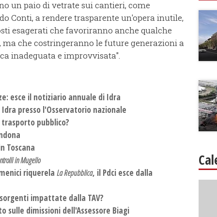
o un paio di vetrate sui cantieri, come
o Conti, a rendere trasparente un'opera inutile,
osti esagerati che favoriranno anche qualche
, ma che costringeranno le future generazioni a
tica inadeguata e improvvisata".
: esce il notiziario annuale di Idra
 Idra presso l'Osservatorio nazionale
l trasporto pubblico?
andona
in Toscana
Cal
ntrolli in Mugello
omenici riquerela
La Repubblica
, il Pdci esce dalla
e sorgenti impattate dalla TAV?
o sulle dimissioni dell'Assessore Biagi