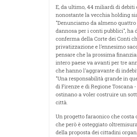
E, da ultimo, 44 miliardi di debiti 
nonostante la vecchia holding sia 
"Denunciamo da almeno quattro an
dannosa per i conti pubblici", ha 
conferma della Corte dei Conti ch
privatizzazione e l'ennesimo sacch
pensare che la prossima finanziar
intero paese va avanti per tre ann
che hanno l'aggravante di indebit
"Una responsabilità grande in qu
di Firenze e di Regione Toscana 
ostinano a voler costruire un sot
città.
Un progetto faraonico che costa ol
che però è osteggiato oltremisura
della proposta dei cittadini organ