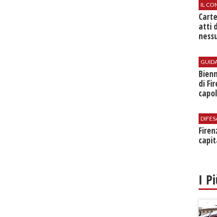
IL CO
Cart
atti 
nessu
GUID
Bienn
di Fi
capol
DIFES
Firen
capit
I P