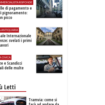
MMERCIALISTA RISPONDE
elle di pagamento e
di pignoramento:
n picco
A ANTIQUARIA
ale Internazionale
renze: svelati i primi
avori
A CIVICA
ze e Scandicci
ali delle multe
iù Letti
Tramvia: come si
farà ad andare da