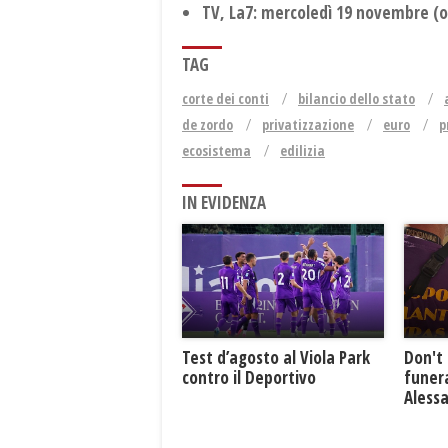
TV, La7: mercoledì 19 novembre (or
TAG
corte dei conti
bilancio dello stato
de zordo
privatizzazione
euro
p
ecosistema
edilizia
IN EVIDENZA
Test d’agosto al Viola Park
Don't 
contro il Deportivo
funera
Aless