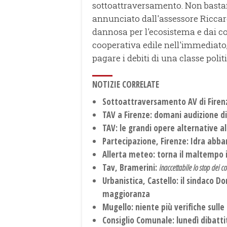
sottoattraversamento. Non bastan
annunciato dall'assessore Riccard
dannosa per l'ecosistema e dai c
cooperativa edile nell'immediato
pagare i debiti di una classe poli
NOTIZIE CORRELATE
Sottoattraversamento AV di Firenze
TAV a Firenze: domani audizione di
TAV: le grandi opere alternative a
Partecipazione, Firenze: Idra abb
Allerta meteo: torna il maltempo 
Tav, Bramerini:
inaccettabile lo stop dei co
Urbanistica, Castello: il sindaco D
maggioranza
Mugello: niente più verifiche sull
Consiglio Comunale: lunedì dibattit