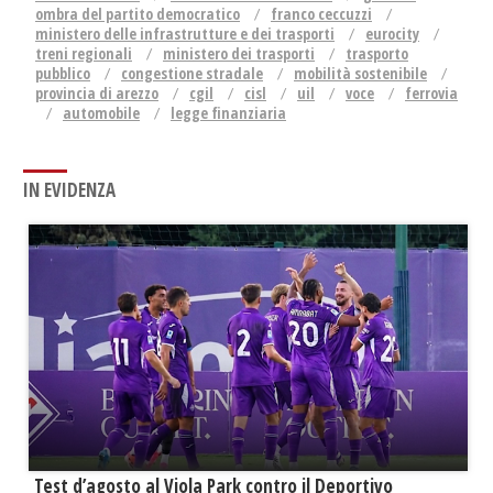
ombra del partito democratico
franco ceccuzzi
ministero delle infrastrutture e dei trasporti
eurocity
treni regionali
ministero dei trasporti
trasporto
pubblico
congestione stradale
mobilità sostenibile
provincia di arezzo
cgil
cisl
uil
voce
ferrovia
automobile
legge finanziaria
IN EVIDENZA
Test d’agosto al Viola Park contro il Deportivo