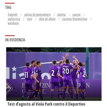
TAG
fagioli
salsa di pomodoro
salvia
carne
salsiccia
ceci
olio di oliva
cucina fiorentina
verdure
IN EVIDENZA
Test d’agosto al Viola Park contro il Deportivo