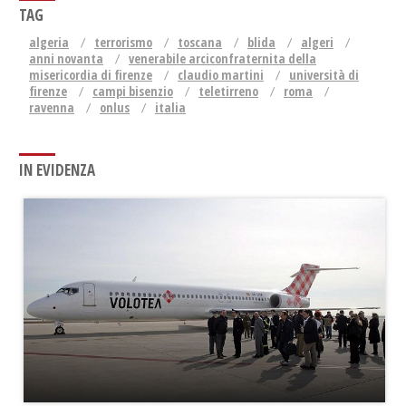
TAG
algeria
terrorismo
toscana
blida
algeri
anni novanta
venerabile arciconfraternita della
misericordia di firenze
claudio martini
università di
firenze
campi bisenzio
teletirreno
roma
ravenna
onlus
italia
IN EVIDENZA