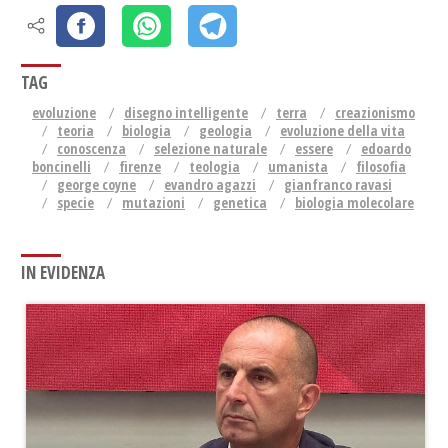
TAG
evoluzione
disegno intelligente
terra
creazionismo
teoria
biologia
geologia
evoluzione della vita
conoscenza
selezione naturale
essere
edoardo
boncinelli
firenze
teologia
umanista
filosofia
george coyne
evandro agazzi
gianfranco ravasi
specie
mutazioni
genetica
biologia molecolare
IN EVIDENZA