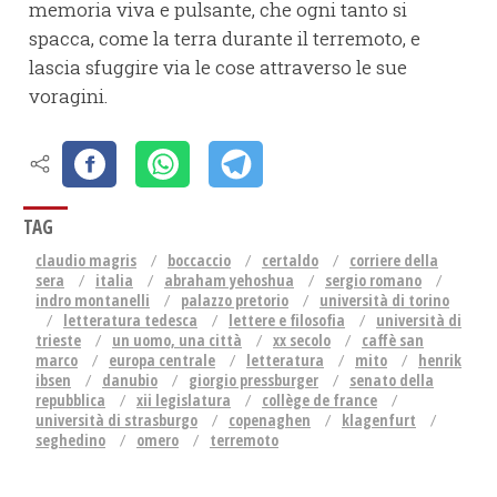
memoria viva e pulsante, che ogni tanto si
spacca, come la terra durante il terremoto, e
lascia sfuggire via le cose attraverso le sue
voragini.
TAG
claudio magris
boccaccio
certaldo
corriere della
sera
italia
abraham yehoshua
sergio romano
indro montanelli
palazzo pretorio
università di torino
letteratura tedesca
lettere e filosofia
università di
trieste
un uomo, una città
xx secolo
caffè san
marco
europa centrale
letteratura
mito
henrik
ibsen
danubio
giorgio pressburger
senato della
repubblica
xii legislatura
collège de france
università di strasburgo
copenaghen
klagenfurt
seghedino
omero
terremoto