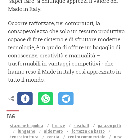
“saper fare” a chiunque apprezzi il valore del
Made in Italy.
Occorre rafforzare, nei compratori, la
consapevolezza che solo un tessuto produttivo,
capace di fare sistema e di sfruttare moderne
tecnologie, è in grado di offrire un bagaglio di
conoscenze, creatività e manualità –
trasformabili in vantaggi competitivi - che
hanno reso il Made in Italy così apprezzato in
tutto il mondo.
TAG
stazione leopolda
firenze
saschall
palazzo pitti
lungarno
aldo moro
fortezza da basso
tensostruttura
concia
centro commerciale
new