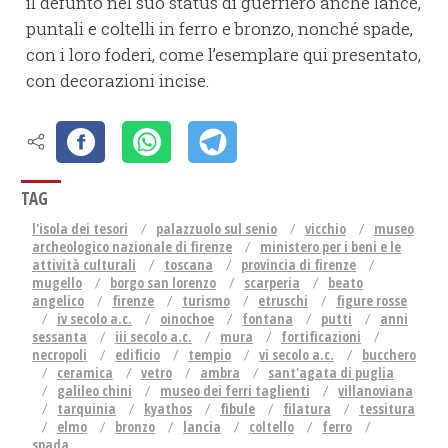
il defunto nel suo status di guerriero anche lance,
puntali e coltelli in ferro e bronzo, nonché spade,
con i loro foderi, come l’esemplare qui presentato,
con decorazioni incise.
TAG
l'isola dei tesori
palazzuolo sul senio
vicchio
museo
archeologico nazionale di firenze
ministero per i beni e le
attività culturali
toscana
provincia di firenze
mugello
borgo san lorenzo
scarperia
beato
angelico
firenze
turismo
etruschi
figure rosse
iv secolo a.c.
oinochoe
fontana
putti
anni
sessanta
iii secolo a.c.
mura
fortificazioni
necropoli
edificio
tempio
vi secolo a.c.
bucchero
ceramica
vetro
ambra
sant'agata di puglia
galileo chini
museo dei ferri taglienti
villanoviana
tarquinia
kyathos
fibule
filatura
tessitura
elmo
bronzo
lancia
coltello
ferro
spada