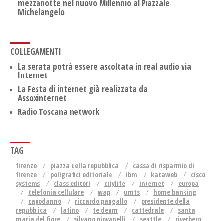
mezzanotte nel nuovo Millennio al Piazzale
Michelangelo
COLLEGAMENTI
La serata potrà essere ascoltata in real audio via
Internet
La Festa di internet già realizzata da
Assoxinternet
Radio Toscana network
TAG
firenze
piazza della repubblica
cassa di risparmio di
firenze
poligrafici editoriale
ibm
kataweb
cisco
systems
class editori
citylife
internet
europa
telefonia cellulare
wap
umts
home banking
capodanno
riccardo pangallo
presidente della
repubblica
latino
te deum
cattedrale
santa
maria del fiore
silvano piovanelli
seattle
riverbero