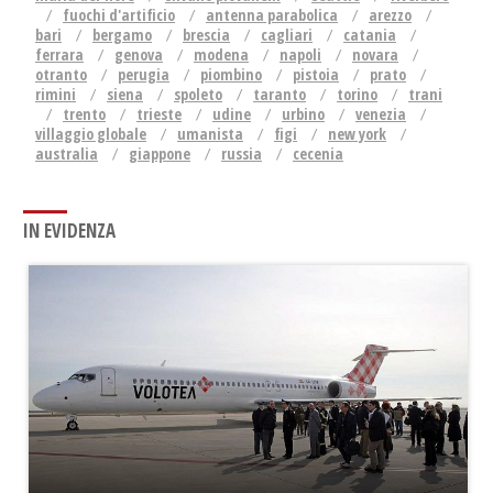
fuochi d'artificio
antenna parabolica
arezzo
bari
bergamo
brescia
cagliari
catania
ferrara
genova
modena
napoli
novara
otranto
perugia
piombino
pistoia
prato
rimini
siena
spoleto
taranto
torino
trani
trento
trieste
udine
urbino
venezia
villaggio globale
umanista
figi
new york
australia
giappone
russia
cecenia
IN EVIDENZA