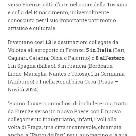
verso Firenze, città d’arte nel cuore della Toscana
e culla del Rinascimento, universalmente
conosciuta per il suo importante patrimonio
artistico e culturale.
Diventano così
13
le destinazioni collegate da
Volotea all’aeroporto di Firenze,
5 in Italia
(Bari,
Cagliari, Catania, Olbia e Palermo) e
8 all’estero
,
1 in Spagna (Bilbao), 5 in Francia (Bordeaux,
Lione, Marsiglia, Nantes e Tolosa), 1 in Germania
(Amburgo) e 1 nella Repubblica Ceca (Praga –
Novità 2024).
“Siamo davvero orgogliosi di includere una tratta
da Firenze verso un nuovo Paese: con il nuovo
collegamento inauguriamo, infatti, i voli alla
volta di Praga, una città incantevole, chiamata
anche la “Parigi dell’est” per il suo fascino e la sua