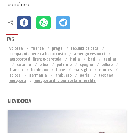
concluso.
TAG
volotea
firenze
praga
repubblica ceca
compagnia aerea a basso costo
amerigo vespucci
aeroporto di firenze-peretola
italia
bari
cagliari
catania
olbia
palermo
spagna
bilbao
francia
bordeaux
lione
marsiglia
nantes
tolosa
germania
amburgo
parigi
toscana
aeroporti
aeroporto di olbia-costa smeralda
IN EVIDENZA