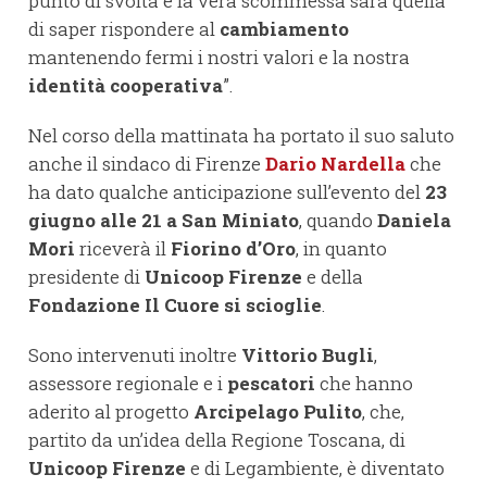
punto di svolta e la vera scommessa sarà quella
di saper rispondere al
cambiamento
mantenendo fermi i nostri valori e la nostra
identità cooperativa
”.
Nel corso della mattinata ha portato il suo saluto
anche il sindaco di Firenze
Dario Nardella
che
ha dato qualche anticipazione sull’evento del
23
giugno alle 21 a San Miniato
, quando
Daniela
Mori
riceverà il
Fiorino d’Oro
, in quanto
presidente di
Unicoop Firenze
e della
Fondazione Il Cuore si scioglie
.
Sono intervenuti inoltre
Vittorio Bugli
,
assessore regionale e i
pescatori
che hanno
aderito al progetto
Arcipelago Pulito
, che,
partito da un’idea della Regione Toscana, di
Unicoop Firenze
e di Legambiente, è diventato