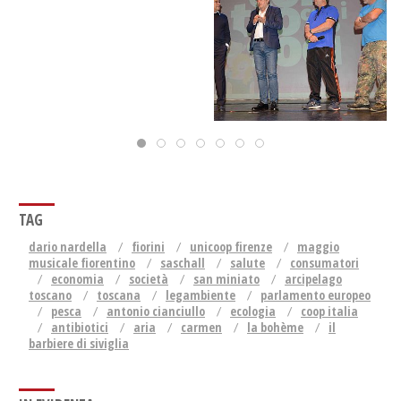
TAG
dario nardella
fiorini
unicoop firenze
maggio
musicale fiorentino
saschall
salute
consumatori
economia
società
san miniato
arcipelago
toscano
toscana
legambiente
parlamento europeo
pesca
antonio cianciullo
ecologia
coop italia
antibiotici
aria
carmen
la bohème
il
barbiere di siviglia