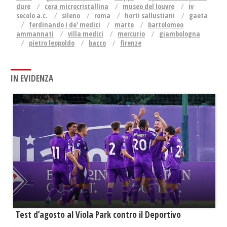
dure
cera microcristallina
museo del louvre
iv
secolo a.c.
sileno
roma
horti sallustiani
gaeta
ferdinando i de' medici
marte
bartolomeo
ammannati
villa medici
mercurio
giambologna
pietro leopoldo
bacco
firenze
IN EVIDENZA
Test d’agosto al Viola Park contro il Deportivo