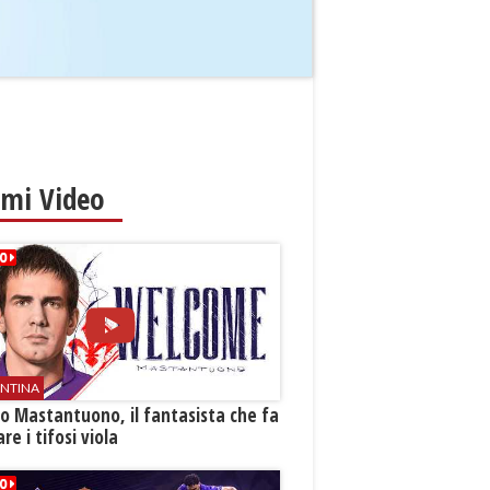
imi Video
ENTINA
o Mastantuono, il fantasista che fa
re i tifosi viola