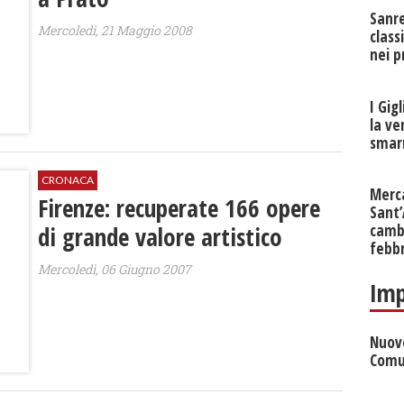
Sanr
Mercoledì, 21 Maggio 2008
class
nei p
I Gig
la ve
smarr
CRONACA
Merc
Firenze: recuperate 166 opere
Sant
di grande valore artistico
cambi
febb
Mercoledì, 06 Giugno 2007
Imp
Nuove
Comu