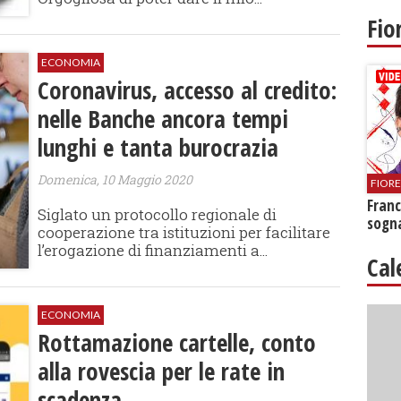
Fio
ECONOMIA
Coronavirus, accesso al credito:
nelle Banche ancora tempi
lunghi e tanta burocrazia
Domenica, 10 Maggio 2020
FIOR
Franc
Siglato un protocollo regionale di
sogna
cooperazione tra istituzioni per facilitare
l’erogazione di finanziamenti a...
Cal
ECONOMIA
Rottamazione cartelle, conto
alla rovescia per le rate in
scadenza