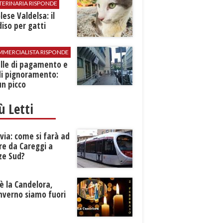
TERINARIA RISPONDE
ese Valdelsa: il
iso per gatti
MMERCIALISTA RISPONDE
elle di pagamento e
di pignoramento:
n picco
iù Letti
ia: come si farà ad
re da Careggi a
ze Sud?
è la Candelora,
inverno siamo fuori
?