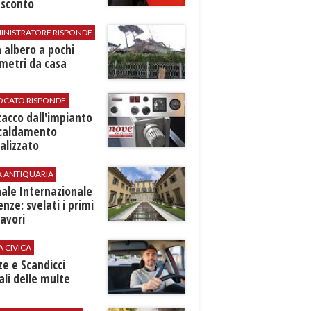
 sconto
INISTRATORE RISPONDE
 albero a pochi
metri da casa
VOCATO RISPONDE
stacco dall'impianto
scaldamento
alizzato
A ANTIQUARIA
ale Internazionale
renze: svelati i primi
avori
A CIVICA
ze e Scandicci
ali delle multe