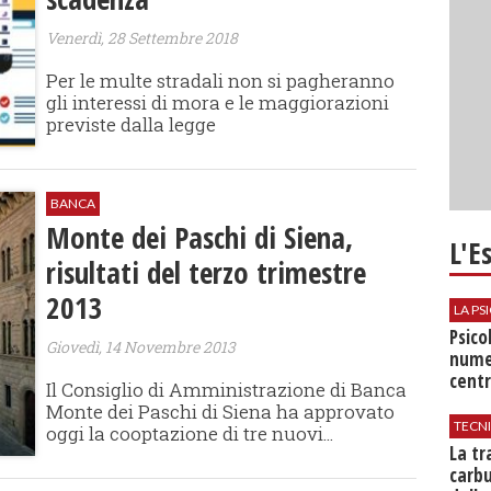
Venerdì, 28 Settembre 2018
Per le multe stradali non si pagheranno
gli interessi di mora e le maggiorazioni
previste dalla legge
BANCA
Monte dei Paschi di Siena,
L'E
risultati del terzo trimestre
2013
LA P
Psico
Giovedì, 14 Novembre 2013
nume
centr
Il Consiglio di Amministrazione di Banca
Monte dei Paschi di Siena ha approvato
TECN
oggi la cooptazione di tre nuovi...
​La t
carbu