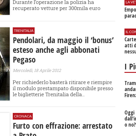
Durante l’operazione la polizia ha
LA VE
recuperato vetture per 300mila euro
Empol
parad
TRENITALIA
IL CO
Pendolari, da maggio il ‘bonus’
Cart
atti 
esteso anche agli abbonati
nessu
Pegaso
I P
Mercoledì, 18 Aprile 2012
Per richiederlo basterà ritirare e riempire
Tramv
il modulo prestampato disponibile presso
anda
le biglietterie Trenitalia della...
Firen
Oggi 
CRONACA
dall'
Furto con effrazione: arrestato
o no
a Prato