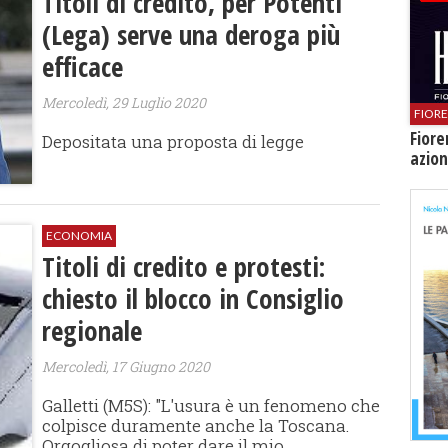
Titoli di credito, per Potenti
(Lega) serve una deroga più
efficace
Mercoledì, 29 Luglio 2020
FIOR
Fiore
Depositata una proposta di legge
azion
ECONOMIA
Titoli di credito e protesti:
chiesto il blocco in Consiglio
regionale
Mercoledì, 17 Giugno 2020
Galletti (M5S): "L'usura è un fenomeno che
colpisce duramente anche la Toscana.
Orgogliosa di poter dare il mio...