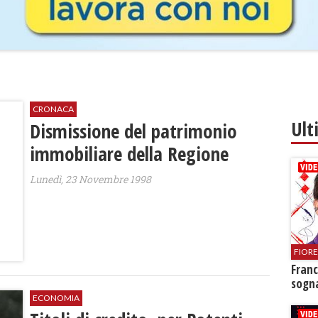
CRONACA
Ult
Dismissione del patrimonio
immobiliare della Regione
Lunedì, 23 Novembre 1998
FIOR
Franc
sogna
ECONOMIA