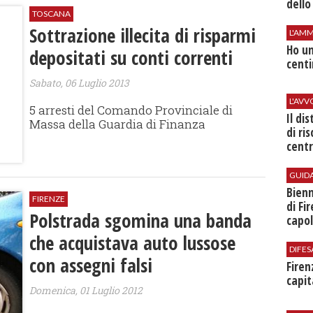
dello
TOSCANA
Sottrazione illecita di risparmi
L'AMM
Ho un
depositati su conti correnti
centi
Sabato, 06 Luglio 2013
L'AV
5 arresti del Comando Provinciale di
Il di
Massa della Guardia di Finanza
di ri
centr
GUID
Bienn
FIRENZE
di Fi
Polstrada sgomina una banda
capol
che acquistava auto lussose
DIFES
con assegni falsi
Firen
capit
Domenica, 01 Luglio 2012