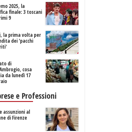
emo 2025, la
ifica finale: 3 toscani
rimi 9
li, la prima volta per
ndita dei 'pacchi
iti'
ato di
’Ambrogio, cosa
a da lunedì 17
raio
rese e Professioni
 assunzioni al
ne di Firenze