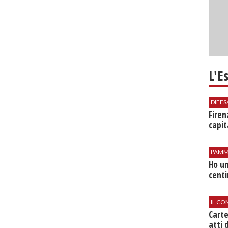
L'E
DIFES
Firen
capit
L'AMM
Ho un
centi
IL CO
Cart
atti 