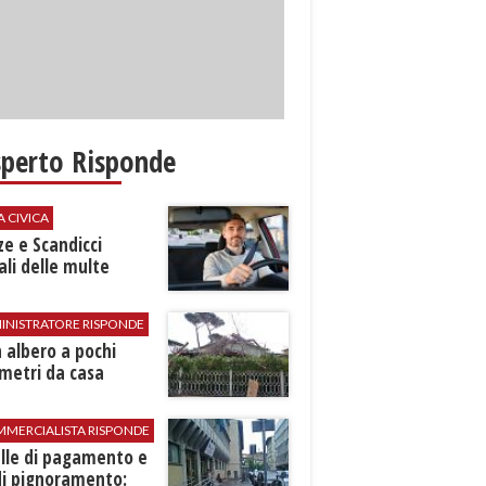
sperto Risponde
A CIVICA
ze e Scandicci
ali delle multe
INISTRATORE RISPONDE
 albero a pochi
metri da casa
MMERCIALISTA RISPONDE
elle di pagamento e
di pignoramento: