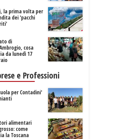
li, la prima volta per
ndita dei 'pacchi
iti'
ato di
’Ambrogio, cosa
a da lunedì 17
raio
rese e Professioni
cuola per Contadini'
hianti
tori alimentari
ngrosso: come
ia la Toscana