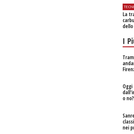
TECN
​La t
carbu
dello
I P
Tramv
anda
Firen
Oggi 
dall'
o no
Sanr
class
nei p