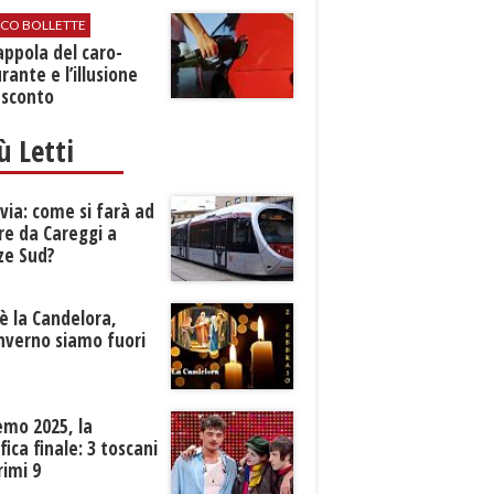
ICO BOLLETTE
rappola del caro-
rante e l’illusione
 sconto
iù Letti
ia: come si farà ad
re da Careggi a
ze Sud?
è la Candelora,
inverno siamo fuori
?
emo 2025, la
ifica finale: 3 toscani
rimi 9