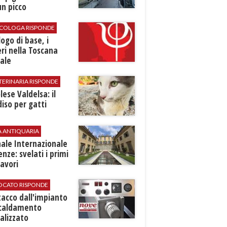
n picco
SICOLOGA RISPONDE
logo di base, i
ri nella Toscana
ale
TERINARIA RISPONDE
ese Valdelsa: il
iso per gatti
A ANTIQUARIA
ale Internazionale
renze: svelati i primi
avori
VOCATO RISPONDE
stacco dall'impianto
scaldamento
alizzato