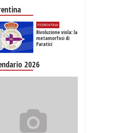
rentina
FIORENTINA
​Rivoluzione viola: la
metamorfosi di
Paratici
endario 2026