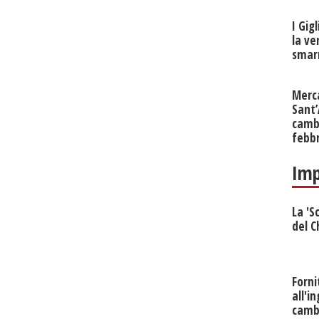
I Gig
la ve
smarr
Merc
Sant
cambi
febb
Imp
La 'S
del C
Forni
all'i
camb