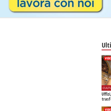
Ult
CULT
Uffiz
trasf