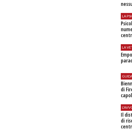
nessu
LA P
Psico
nume
centr
LA VE
Empol
parad
GUID
Bienn
di Fi
capol
L'AV
Il di
di ri
centr