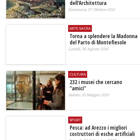
dell'Architettura
Domenica, 07 Ottobre 2012
ARTE SACRA
Torna a splendere la Madonna
del Parto di Montefiesole
Lunedì, 30 Agosto 2010
CULTURA
232 i musei che cercano
“amici”
Sabato, 01 Maggio 2010
SPORT
Pesca: ad Arezzo i migliori
costruttori di esche artificiali