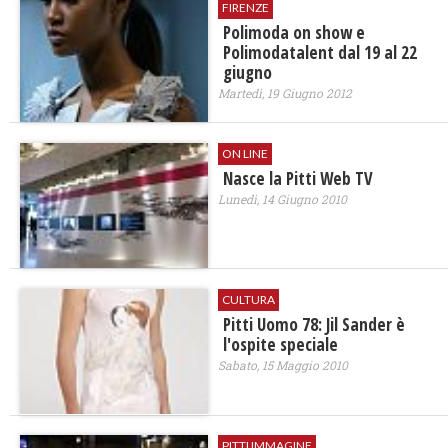
FIRENZE
Polimoda on show e
Polimodatalent dal 19 al 22
giugno
Martedì, 19 Giugno 2012
ON LINE
Nasce la Pitti Web TV
Lunedì, 14 Giugno 2010
CULTURA
Pitti Uomo 78: Jil Sander è
l'ospite speciale
Sabato, 15 Maggio 2010
PITTI IMMAGINE