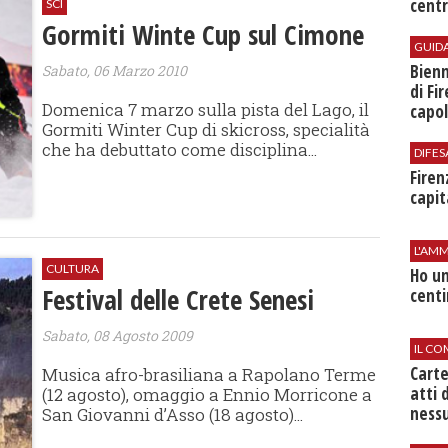
centr
SCI
Gormiti Winte Cup sul Cimone
GUID
Bienn
Sabato, 06 Marzo 2010
di Fi
Domenica 7 marzo sulla pista del Lago, il
capol
Gormiti Winter Cup di skicross, specialità
che ha debuttato come disciplina...
DIFES
Firen
capit
L'AMM
CULTURA
Ho un
Festival delle Crete Senesi
centi
Sabato, 08 Agosto 2009
IL CO
Cart
Musica afro-brasiliana a Rapolano Terme
atti 
(12 agosto), omaggio a Ennio Morricone a
nessu
San Giovanni d’Asso (18 agosto)...