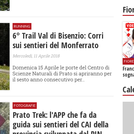
Fio
RUNNING
6° Trail Val di Bisenzio: Corri
sui sentieri del Monferrato
Mercoledì, 11 Aprile 2018
FIOR
Domenica 15 Aprile le porte del Centro di
Franc
Scienze Naturali di Prato si apriranno per
sogna
il sesto anno consecutivo per...
Cal
FOTOGRAFIE
Prato Trek: l'APP che fa da
guida sui sentieri del CAI della
provincia sviluppata dal PIN