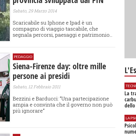
Sabato, 29 Marzo 2014
Scaricabile su Iphone e Ipad è un
compagno di viaggio tascabile, che
segnala percorsi, paesaggi e patrimonio...
PEDAGGIO
Siena-Firenze day: oltre mille
L'E
persone ai presidi
TECN
Sabato, 12 Febbraio 2011
​La t
Bezzini e Barducci: “Una partecipazione
carbu
ampia e convinta che il governo non può
dello
più ignorare”
LA P
Psico
nume