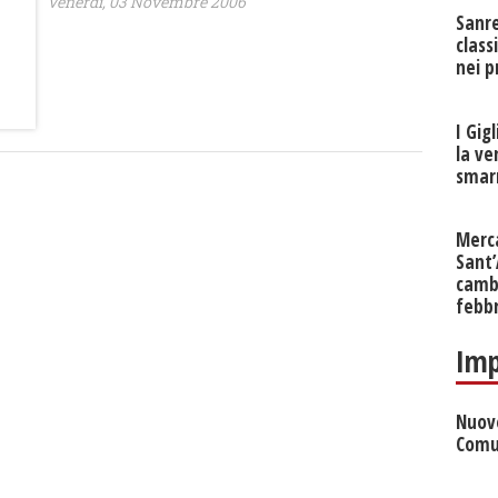
Venerdì, 03 Novembre 2006
Sanr
class
nei p
I Gig
la ve
smarr
Merc
Sant
cambi
febb
Imp
Nuove
Comu