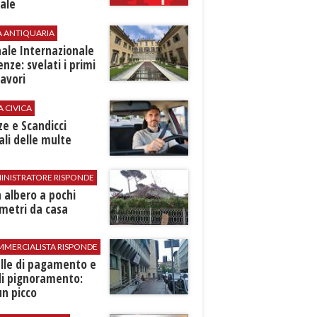
ale
A ANTIQUARIA
ale Internazionale
renze: svelati i primi
avori
A CIVICA
ze e Scandicci
ali delle multe
INISTRATORE RISPONDE
 albero a pochi
metri da casa
MMERCIALISTA RISPONDE
elle di pagamento e
di pignoramento:
n picco