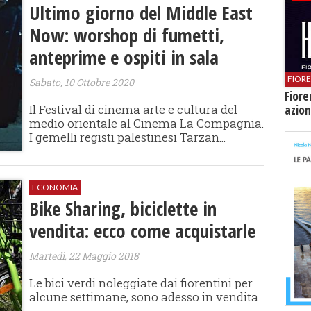
Ultimo giorno del Middle East
Now: worshop di fumetti,
anteprime e ospiti in sala
FIOR
Sabato, 10 Ottobre 2020
Fiore
Il Festival di cinema arte e cultura del
azion
medio orientale al Cinema La Compagnia.
I gemelli registi palestinesi Tarzan...
ECONOMIA
Bike Sharing, biciclette in
vendita: ecco come acquistarle
Martedì, 22 Maggio 2018
Le bici verdi noleggiate dai fiorentini per
alcune settimane, sono adesso in vendita