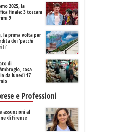
emo 2025, la
ifica finale: 3 toscani
rimi 9
li, la prima volta per
ndita dei 'pacchi
iti'
ato di
’Ambrogio, cosa
a da lunedì 17
raio
rese e Professioni
 assunzioni al
ne di Firenze