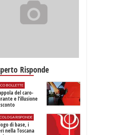
sperto Risponde
ICO BOLLETTE
rappola del caro-
rante e l’illusione
 sconto
SICOLOGA RISPONDE
logo di base, i
ri nella Toscana