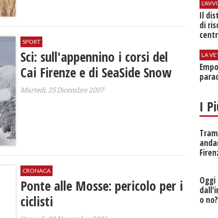
L'AV
Il di
di ri
centr
SPORT
Sci: sull'appennino i corsi del
LA VE
Empol
Cai Firenze e di SeaSide Snow
parad
Martedì, 25 Dicembre 2007
I P
Tramv
anda
Firen
CRONACA
Oggi 
Ponte alle Mosse: pericolo per i
dall'
ciclisti
o no