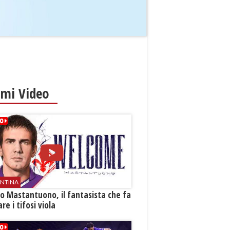
imi Video
ENTINA
o Mastantuono, il fantasista che fa
re i tifosi viola