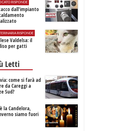
VOCATO RISPONDE
stacco dall'impianto
scaldamento
alizzato
TERINARIA RISPONDE
ese Valdelsa: il
iso per gatti
iù Letti
ia: come si farà ad
re da Careggi a
ze Sud?
è la Candelora,
inverno siamo fuori
?