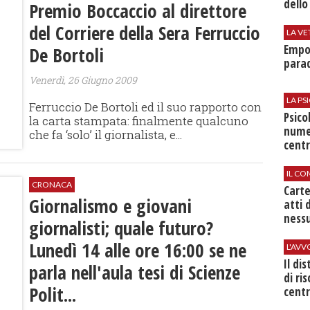
dello
Premio Boccaccio al direttore
del Corriere della Sera Ferruccio
LA VE
Empol
De Bortoli
parad
Venerdì, 26 Giugno 2009
LA P
Ferruccio De Bortoli ed il suo rapporto con
Psico
la carta stampata: finalmente qualcuno
nume
che fa ‘solo’ il giornalista, e...
centr
IL CO
CRONACA
Cart
Giornalismo e giovani
atti 
nessu
giornalisti; quale futuro?
Lunedì 14 alle ore 16:00 se ne
L'AV
Il di
parla nell'aula tesi di Scienze
di ri
Polit...
centr