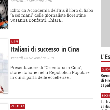
Martedì, 21 Dicembre 2010
Edito da Accademia dell’Iris il libro di fiaba
“a sei mani” delle giornaliste fiorentine
Susanna Bonfanti, Chiara...
LIBRI
Italiani di successo in Cina
L'E
Venerdì, 05 Novembre 2010
Presentazione di "Orientarsi in Cina",
GUID
storie italiane nella Repubblica Popolare,
Bienn
in cui si parla delle eccellenze...
di Fi
capol
TECN
​La t
carbu
CULTURA