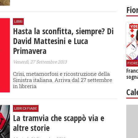
Fio
LIBRI
Hasta la sconfitta, siempre? Di
David Mattesini e Luca
Primavera
Venerdì, 27 Settembre 2013
FIOR
Franc
Crisi, metamorfosi e ricostruzione della
sogna
Sinistra italiana. Arriva dal 27 settembre
in libreria
Cal
LIBRI DI FIABE
La tramvia che scappò via e
altre storie