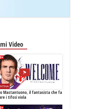
imi Video
ENTINA
o Mastantuono, il fantasista che fa
re i tifosi viola