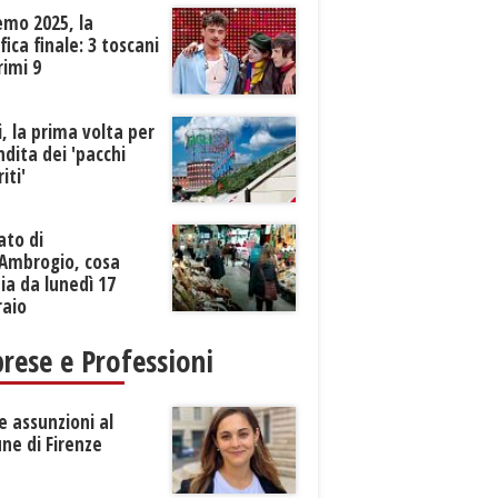
emo 2025, la
ifica finale: 3 toscani
rimi 9
li, la prima volta per
ndita dei 'pacchi
iti'
ato di
’Ambrogio, cosa
a da lunedì 17
raio
rese e Professioni
 assunzioni al
ne di Firenze