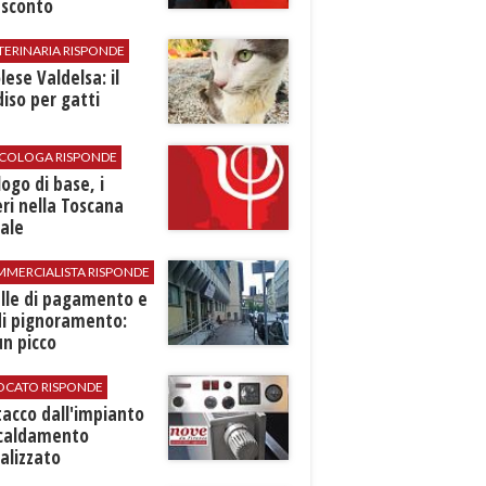
 sconto
TERINARIA RISPONDE
ese Valdelsa: il
iso per gatti
SICOLOGA RISPONDE
logo di base, i
ri nella Toscana
ale
MMERCIALISTA RISPONDE
elle di pagamento e
di pignoramento:
n picco
VOCATO RISPONDE
stacco dall'impianto
scaldamento
alizzato