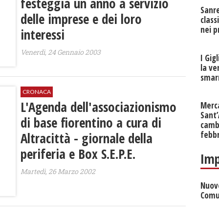
festeggia un anno a servizio
Sanr
delle imprese e dei loro
class
nei p
interessi
Venerdì, 24 Gennaio 2003
I Gig
la ve
smarr
CRONACA
L'Agenda dell'associazionismo
Merc
Sant
di base fiorentino a cura di
cambi
Altracittà - giornale della
febb
periferia e Box S.E.P.E.
Imp
Martedì, 26 Marzo 2002
Nuove
Comu