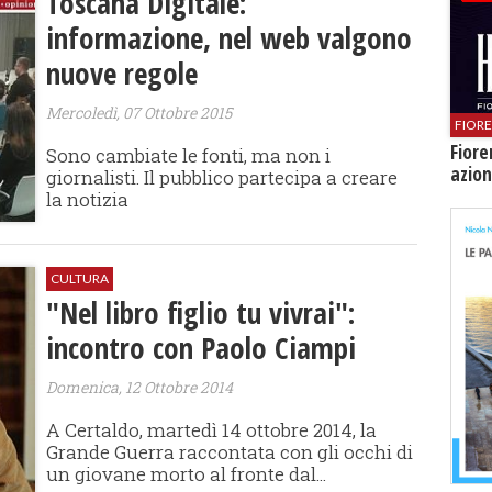
Toscana Digitale:
informazione, nel web valgono
nuove regole
Mercoledì, 07 Ottobre 2015
FIOR
Fiore
Sono cambiate le fonti, ma non i
azion
giornalisti. Il pubblico partecipa a creare
la notizia
CULTURA
"Nel libro figlio tu vivrai":
incontro con Paolo Ciampi
Domenica, 12 Ottobre 2014
A Certaldo, martedì 14 ottobre 2014, la
Grande Guerra raccontata con gli occhi di
un giovane morto al fronte dal...