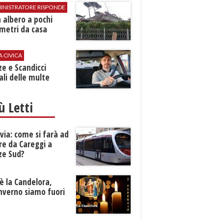
INISTRATORE RISPONDE
 albero a pochi
metri da casa
A CIVICA
ze e Scandicci
ali delle multe
iù Letti
ia: come si farà ad
re da Careggi a
ze Sud?
è la Candelora,
inverno siamo fuori
?