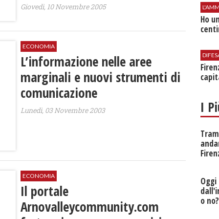
Giovedì, 10 Novembre 2005
L'AMM
Ho un
centi
ECONOMIA
DIFES
L’informazione nelle aree
Firen
marginali e nuovi strumenti di
capit
comunicazione
I P
Lunedì, 03 Novembre 2003
Tramv
anda
Firen
ECONOMIA
Oggi 
Il portale
dall'
o no
Arnovalleycommunity.com