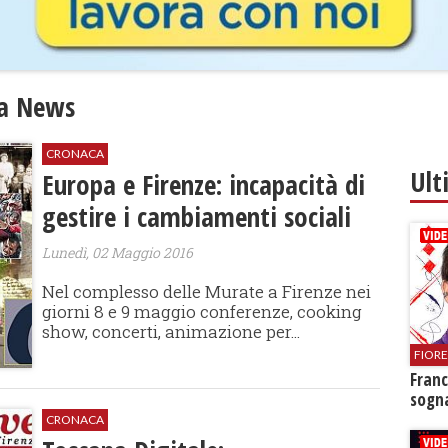
ta News
CRONACA
Ult
Europa e Firenze: incapacità di
gestire i cambiamenti sociali
Lunedì, 02 Maggio 2016
​Nel complesso delle Murate a Firenze nei
giorni 8 e 9 maggio conferenze, cooking
show, concerti, animazione per...
FIOR
Franc
sogna
CRONACA