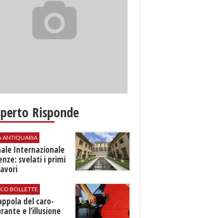
sperto Risponde
A ANTIQUARIA
ale Internazionale
renze: svelati i primi
avori
ICO BOLLETTE
rappola del caro-
rante e l’illusione