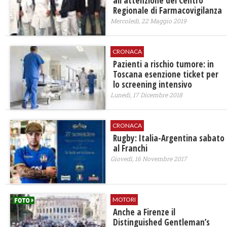
all'attenzione del Centro
Regionale di Farmacovigilanza
Mercoledì, 22 Maggio 2019
CRONACA
Pazienti a rischio tumore: in
Toscana esenzione ticket per
lo screening intensivo
Lunedì, 17 Dicembre 2018
CRONACA
Rugby: Italia-Argentina sabato
al Franchi
Giovedì, 16 Novembre 2017
MOTORI
Anche a Firenze il
Distinguished Gentleman’s