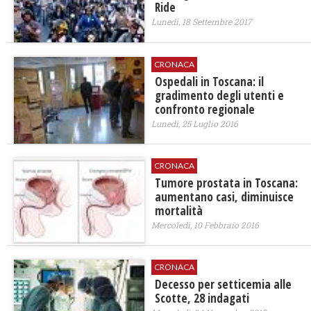
Ride
Lunedì, 18 Settembre 2017
CRONACA
Ospedali in Toscana: il
gradimento degli utenti e
confronto regionale
Lunedì, 25 Luglio 2016
CRONACA
Tumore prostata in Toscana:
aumentano casi, diminuisce
mortalità
Mercoledì, 10 Febbraio 2016
CRONACA
​Decesso per setticemia alle
Scotte, 28 indagati