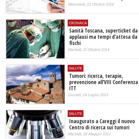
Mercoledì, 22 Ottobre 2014
CRONACA
Sanità Toscana, superticket da
applausi ma tempi d’attesa da
fischi
Martedì, 21 Ottobre 2014
SALUTE
Tumori: ricerca, terapie,
prevenzione all’VIII Conferenza
ITT
Giovedì, 04 Luglio 2013
SALUTE
Inaugurato a Careggi il nuovo
Centro di ricerca sui tumori
Martedì, 28 Maggio 2013