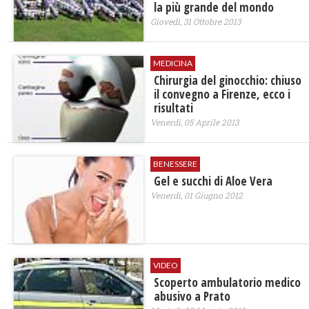
la più grande del mondo
Giovedì, 31 Ottobre 2013
MEDICINA
Chirurgia del ginocchio: chiuso
il convegno a Firenze, ecco i
risultati
Venerdì, 05 Aprile 2013
BENESSERE
Gel e succhi di Aloe Vera
Venerdì, 01 Giugno 2012
VIDEO
Scoperto ambulatorio medico
abusivo a Prato