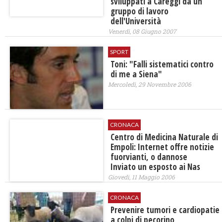
sviluppati a Careggi da un
gruppo di lavoro
dell'Università
Venerdì, 08 Giugno 2007
SPORT
Toni: "Falli sistematici contro
di me a Siena"
Mercoledì, 29 Novembre 2006
CRONACA
Centro di Medicina Naturale di
Empoli: Internet offre notizie
fuorvianti, o dannose
Inviato un esposto ai Nas
Giovedì, 11 Maggio 2006
CRONACA
Prevenire tumori e cardiopatie
a colpi di pecorino