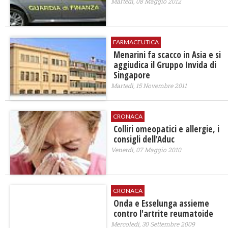
Martedì, 08 Maggio 2012
FARMACEUTICA
Menarini fa scacco in Asia e si
aggiudica il Gruppo Invida di
Singapore
Martedì, 15 Novembre 2011
CRONACA
Colliri omeopatici e allergie, i
consigli dell'Aduc
Venerdì, 07 Maggio 2010
CRONACA
Onda e Esselunga assieme
contro l'artrite reumatoide
Mercoledì, 30 Settembre 2009