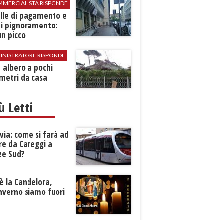
MMERCIALISTA RISPONDE
elle di pagamento e
di pignoramento:
n picco
INISTRATORE RISPONDE
 albero a pochi
metri da casa
iù Letti
ia: come si farà ad
re da Careggi a
ze Sud?
è la Candelora,
inverno siamo fuori
?