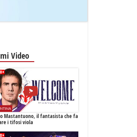
imi Video
ENTINA
o Mastantuono, il fantasista che fa
re i tifosi viola