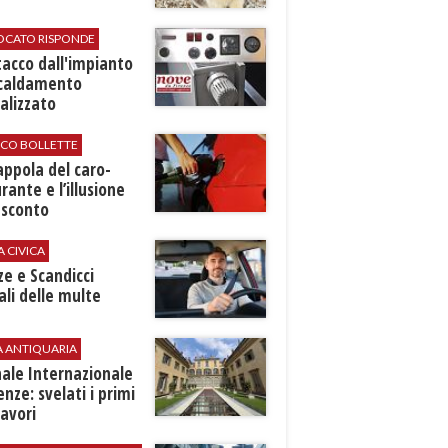
VOCATO RISPONDE
stacco dall'impianto
scaldamento
alizzato
ICO BOLLETTE
rappola del caro-
rante e l’illusione
 sconto
A CIVICA
ze e Scandicci
ali delle multe
A ANTIQUARIA
ale Internazionale
renze: svelati i primi
avori