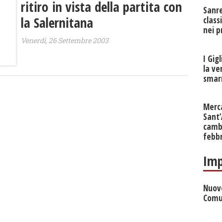
ritiro in vista della partita con
Sanr
la Salernitana
class
nei p
Venerdì, 26 Settembre 2003
I Gig
la ve
smarr
Merc
Sant
cambi
febb
Imp
Nuove
Comu