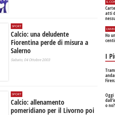
IL CO
Cart
atti 
nessu
SPORT
L'AMM
Calcio: una deludente
Ho un
Fiorentina perde di misura a
centi
Salerno
I P
Sabato, 04 Ottobre 2003
Tramv
anda
Firen
SPORT
Oggi 
Calcio: allenamento
dall'
o no
pomeridiano per il Livorno poi