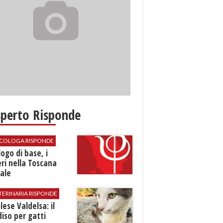
sperto Risponde
SICOLOGA RISPONDE
logo di base, i
ri nella Toscana
ale
TERINARIA RISPONDE
ese Valdelsa: il
iso per gatti