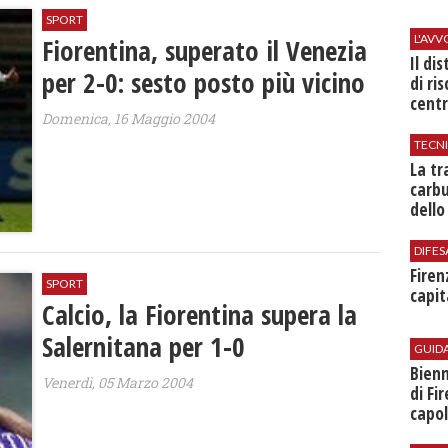
SPORT
L'AV
Fiorentina, superato il Venezia
Il di
per 2-0: sesto posto più vicino
di ri
centr
Domenica, 16 Maggio 2004
TECN
​La t
carbu
dello
DIFES
Firen
SPORT
capit
Calcio, la Fiorentina supera la
Salernitana per 1-0
GUID
Bienn
Venerdì, 05 Marzo 2004
di Fi
capol