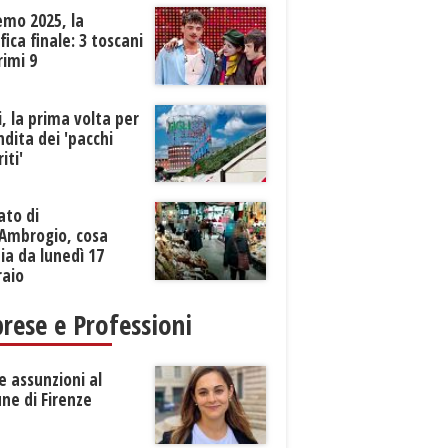
emo 2025, la
ifica finale: 3 toscani
rimi 9
li, la prima volta per
ndita dei 'pacchi
iti'
ato di
’Ambrogio, cosa
a da lunedì 17
raio
rese e Professioni
 assunzioni al
ne di Firenze