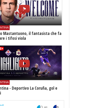
ENTINA
o Mastantuono, il fantasista che fa
re i tifosi viola
ENTINA
ntina - Deportivo La Coruña, gol e
i