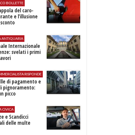
ICO BOLLETTE
rappola del caro-
rante e l’illusione
 sconto
A ANTIQUARIA
ale Internazionale
renze: svelati i primi
avori
MMERCIALISTA RISPONDE
elle di pagamento e
di pignoramento:
n picco
A CIVICA
ze e Scandicci
ali delle multe