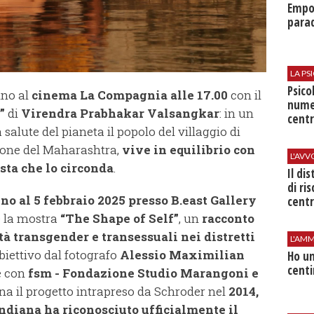
Empol
parad
LA P
Psico
nno al
cinema La Compagnia alle 17.00
con il
nume
”
di
Virendra Prabhakar Valsangkar
: in un
centr
lute del pianeta il popolo del villaggio di
one del Maharashtra,
vive in equilibrio con
L'AV
sta che lo circonda
.
Il di
di ri
ino al 5 febbraio 2025
presso
B.east Gallery
centr
e la mostra
“The Shape of Self”
, un
racconto
à transgender e transessuali nei distretti
L'AMM
biettivo dal fotografo
Alessio Maximilian
Ho un
centi
e con
fsm - Fondazione Studio Marangoni e
na il progetto intrapreso da Schroder nel
2014,
ndiana ha riconosciuto ufficialmente il