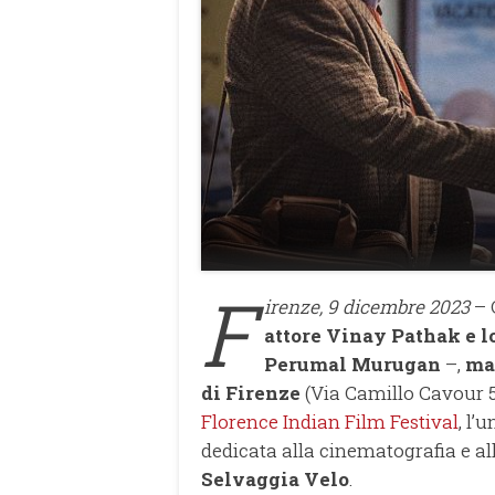
F
irenze, 9 dicembre 2023
– 
attore
Vinay Pathak e
l
Perumal Murugan
–,
ma
di Firenze
(Via Camillo Cavour 5
Florence Indian Film Festival
, l’
dedicata alla cinematografia e al
Selvaggia Velo
.