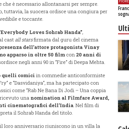
FIOR
e che è necessario allontanarsi per sempre.
Franc
o, tuttavia, la suocera ordisce una congiura per
sogna
evedibile e toccante.
Ult
“Everybody Loves Sohrab Handa”
,
al cast
all stars
firmata dal guru del cinema
 presenza dell’attore protagonista Vinay
mo apparso in oltre 50 film
con
20 anni di
sordisce negli anni 90 in “Fire” di Deepa Mehta.
o quelli comici
in commedie anticonformiste
Fry” e “Dasvidaniya”, ma ha partecipato con
assici come “Rab Ne Bana Di Jodi – Una coppia
a ricevuto una
nomination al Filmfare Award,
ti cinematografici dell’India
. Nel film di
preta il Sohrab Handa del titolo.
l loro anniversario riuniscono in un villa la
Cal