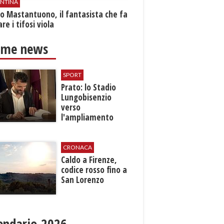
ENTINA
o Mastantuono, il fantasista che fa
re i tifosi viola
ime news
SPORT
Prato: lo Stadio
Lungobisenzio
verso
l'ampliamento
CRONACA
Caldo a Firenze,
codice rosso fino a
San Lorenzo
endario 2026