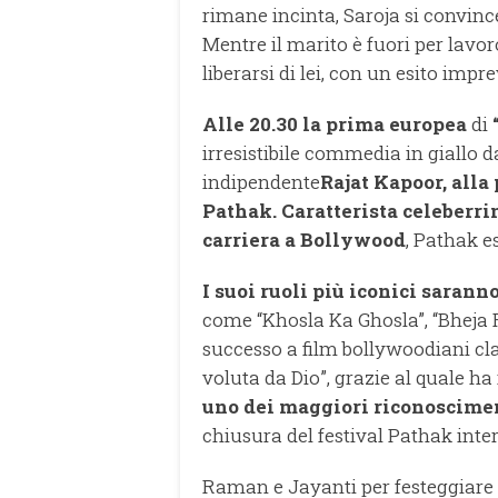
rimane incinta, Saroja si convinc
Mentre il marito è fuori per lavor
liberarsi di lei, con un esito impr
Alle 20.30
la
prima europea
di
irresistibile commedia in giallo d
indipendente
Rajat Kapoor
,
alla
Pathak
.
Caratterista celeberri
carriera a Bollywood
, Pathak e
I suoi ruoli più iconici sarann
come “Khosla Ka Ghosla”, “Bheja 
successo a film bollywoodiani cl
voluta da Dio”, grazie al quale h
uno dei maggiori riconoscimen
chiusura del festival Pathak inter
Raman e Jayanti per festeggiare i