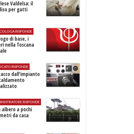
ese Valdelsa: il
iso per gatti
SICOLOGA RISPONDE
logo di base, i
ri nella Toscana
ale
VOCATO RISPONDE
stacco dall'impianto
scaldamento
alizzato
INISTRATORE RISPONDE
 albero a pochi
metri da casa