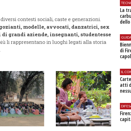
TECN
​La t
carbu
iversi contesti sociali, caste e generazioni.
dello
negozianti, modelle, avvocati, danzatrici, sex
i di grandi aziende, insegnanti, studentesse
GUID
e più li rappresentano in luoghi legati alla storia
Bienn
.
di Fi
capol
IL CO
Cart
atti 
nessu
DIFES
Firen
capit