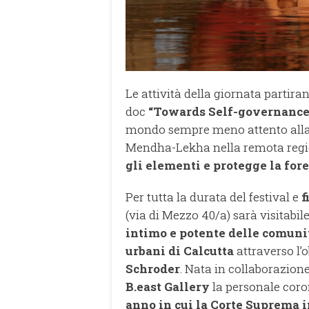
Le attività della giornata partira
doc
“
Towards Self-governance
mondo sempre meno attento alla sa
Mendha-Lekha nella remota regi
gli elementi e protegge la fore
Per tutta la durata del festival e
f
(via di Mezzo 40/a) sarà visitabil
intimo e potente delle comunit
urbani di Calcutta
attraverso l’o
Schroder
. Nata in collaborazion
B.east Gallery
la personale coro
anno in cui la Corte Suprema i