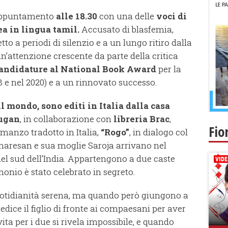
a appuntamento
alle 18.30
con una delle
voc
i
di
ea in
lingua tamil.
Accusato di blasfemia,
tto a periodi di silenzio e a un lungo ritiro dalla
n’attenzione crescente da parte della critica
andidature al National Book Award
per la
8 e nel 2020) e a un rinnovato successo.
 il mondo, sono editi in Italia dalla casa
ugan
, in collaborazione con
libreria Brac
,
Fio
omanzo tradotto in Italia,
“Rogo”
, in dialogo col
maresan e sua moglie Saroja arrivano nel
nel sud dell’India. Appartengono a due caste
monio è stato celebrato in segreto.
otidianità serena, ma quando però giungono a
ice il figlio di fronte ai compaesani per aver
ta per i due si rivela impossibile, e quando