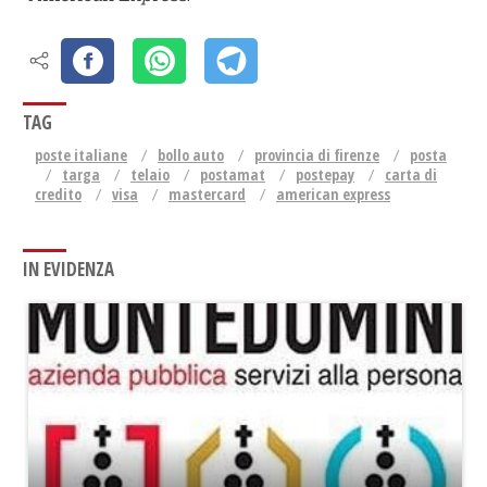
TAG
poste italiane
bollo auto
provincia di firenze
posta
targa
telaio
postamat
postepay
carta di
credito
visa
mastercard
american express
IN EVIDENZA