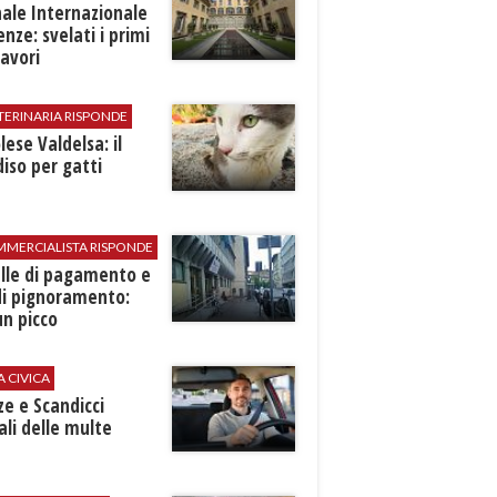
ale Internazionale
renze: svelati i primi
avori
TERINARIA RISPONDE
ese Valdelsa: il
iso per gatti
MMERCIALISTA RISPONDE
elle di pagamento e
di pignoramento:
n picco
A CIVICA
ze e Scandicci
ali delle multe