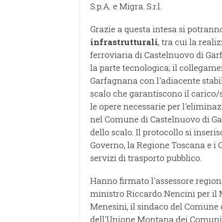
S.p.A. e Migra. S.r.l.
Grazie a questa intesa si potran
infrastrutturali
, tra cui la rea
ferroviaria di Castelnuovo di Garf
la parte tecnologica; il collegame
Garfagnana con l'adiacente stabi
scalo che garantiscono il carico/sc
le opere necessarie per l'eliminaz
nel Comune di Castelnuovo di Gar
dello scalo. Il protocollo si inser
Governo, la Regione Toscana e i C
servizi di trasporto pubblico.
Hanno firmato l'assessore regional
ministro Riccardo Nencini per il M
Menesini, il sindaco del Comune 
dell'Unione Montana dei Comuni d