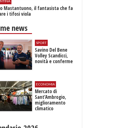
ENTINA
o Mastantuono, il fantasista che fa
re i tifosi viola
ime news
SPORT
Savino Del Bene
Volley Scandicci,
novità e conferme
ECONOMIA
Mercato di
Sant’Ambrogio,
miglioramento
climatico
endario 2026