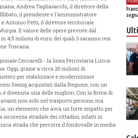
FIOR
ana, Andrea Tagliasacchi, il direttore della
Franc
Illibato, il presidente e l'amministratore
sogna
 Antonio Petti, il direttore territoriale
Ult
Murgia. Il valore delle opere previste dal
n 4,5 milioni di euro, dei quali 3 saranno resi
ione Toscana.
gionale Ceccarelli - la linea Ferroviaria Lucca-
a. Oggi, grazie a circa 20 milioni di
inistero per stabilizzare e modernizzare
 treni Swing acquistati dalla Regione, con un
, è divenuta una delle migliori. Con la firma di
vanti non solo nel trasporto persone, ma
aia, un elemento che avrà un forte impatto per
a sicurezza stradale dei cittadini, infatti in
nica strada che percorre il fondovalle in media
Cal