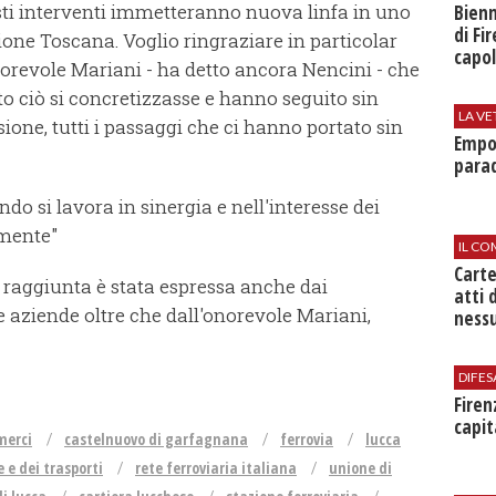
sti interventi immetteranno nuova linfa in uno
Bienn
di Fi
one Toscana. Voglio ringraziare in particolar
capol
orevole Mariani - ha detto ancora Nencini - che
o ciò si concretizzasse e hanno seguito sin
LA VE
sione, tutti i passaggi che ci hanno portato sin
Empol
parad
ndo si lavora in sinergia e nell'interesse dei
amente"
IL CO
Cart
 raggiunta è stata espressa anche dai
atti 
 aziende oltre che dall'onorevole Mariani,
nessu
DIFES
Firen
capit
merci
castelnuovo di garfagnana
ferrovia
lucca
 e dei trasporti
rete ferroviaria italiana
unione di