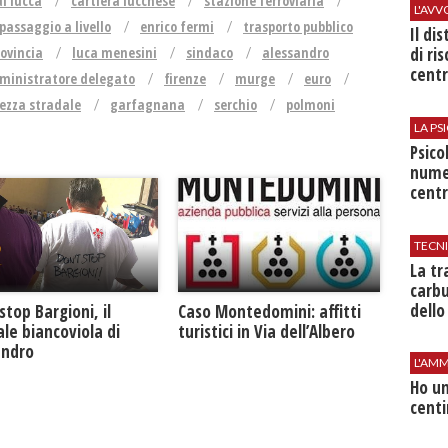
di lucca
cartiera lucchese
stazione ferroviaria
L'AV
passaggio a livello
enrico fermi
trasporto pubblico
Il di
di ri
rovincia
luca menesini
sindaco
alessandro
centr
inistratore delegato
firenze
murge
euro
rezza stradale
garfagnana
serchio
polmoni
LA P
Psico
nume
centr
TECN
​La t
carbu
dello
Caso Montedomini: affitti
stop Bargioni, il
turistici in Via dell’Albero
le biancoviola di
andro
L'AMM
Ho un
centi