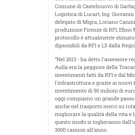
Comune di Castelnuovo di Garfagn
Logistica di Lucart, Ing. Giovanni 
delegato di Migra, Loriano Canini e
produzione Firenze di RFI, Efisio 
protocollo è attualmente stimato i
dipsonibili da RFI e 1,5 dalla Reg
"Nel 2013 - ha detto l'assessore re
Aulla era la peggiore della Toscan
investimenti fatti da RFI e dal M
l'infrastruttura e grazie ai nuovi
investimento di 50 milioni di euro
oggi compiamo un grande passo a
anche nel trasporto merci su rot
migliorare la qualità della vita e l
questo modo si toglieranno dall'u
3000 camion all'anno.