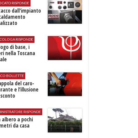
VOCATO RISPONDE
stacco dall'impianto
scaldamento
alizzato
SICOLOGA RISPONDE
logo di base, i
ri nella Toscana
ale
ICO BOLLETTE
rappola del caro-
rante e l’illusione
 sconto
INISTRATORE RISPONDE
 albero a pochi
metri da casa