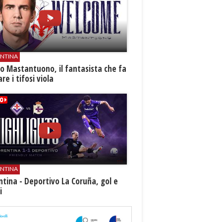
ENTINA
o Mastantuono, il fantasista che fa
re i tifosi viola
ENTINA
ntina - Deportivo La Coruña, gol e
i