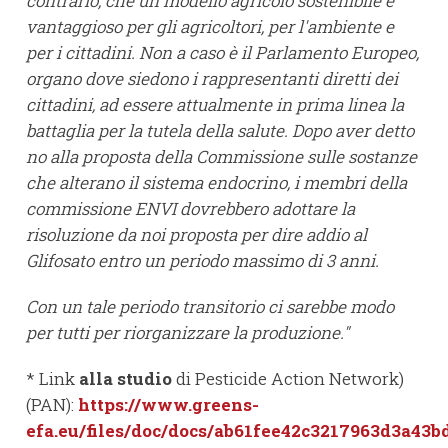
contrario, che un modello agricolo sostenibile è
vantaggioso per gli agricoltori, per l'ambiente e
per i cittadini. Non a caso è il
Parlamento Europeo,
organo dove siedono i rappresentanti diretti dei
cittadini, ad essere attualmente in prima linea la
battaglia per la tutela della salute. Dopo aver detto
no alla proposta della Commissione sulle sostanze
che alterano il sistema endocrino, i membri della
commissione ENVI dovrebbero adottare la
risoluzione da noi proposta per dire addio al
Glifosato entro un periodo massimo di 3 anni.
Con un tale periodo transitorio ci sarebbe modo
per tutti per riorganizzare la produzione.
"
* Link
alla studio
di Pesticide Action Network)
(PAN):
https://www.greens-
efa.eu/files/doc/docs/ab61fee42c3217963d3a43b