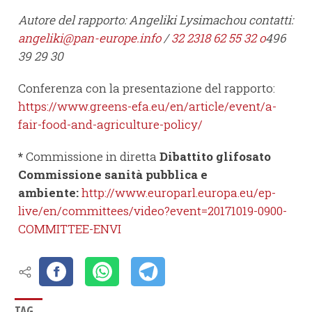
Autore del rapporto: Angeliki Lysimachou contatti:
angeliki@pan-europe.info
/
32 2318 62 55 32 o
496
39 29 30
Conferenza con la presentazione del rapporto:
https://www.greens-efa.eu/en/article/event/a-
fair-food-and-agriculture-policy/
*
Commissione in diretta
Dibattito glifosato
Commissione sanità pubblica e
ambiente:
http://www.europarl.europa.eu/ep-
live/en/committees/video?event=20171019-0900-
COMMITTEE-ENVI
TAG