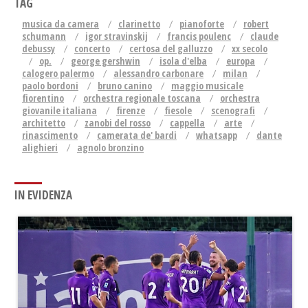
TAG
musica da camera
clarinetto
pianoforte
robert
schumann
igor stravinskij
francis poulenc
claude
debussy
concerto
certosa del galluzzo
xx secolo
op.
george gershwin
isola d'elba
europa
calogero palermo
alessandro carbonare
milan
paolo bordoni
bruno canino
maggio musicale
fiorentino
orchestra regionale toscana
orchestra
giovanile italiana
firenze
fiesole
scenografi
architetto
zanobi del rosso
cappella
arte
rinascimento
camerata de' bardi
whatsapp
dante
alighieri
agnolo bronzino
IN EVIDENZA