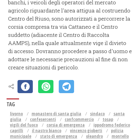
banchi, i veicoli degli operatori del mercato
agricolo riguardante l'area attigua al costruendo
Centro del Riuso, sono autorizzati a percorrere la
corsia compresa tra via Cattaneo e il Centro
suddetto (adiacente il Centro di Raccolta
AAMPS), nella quale attualmente vige il divieto
di accesso. Dovranno procedere a passo d'uomo e
adottare le necessarie precauzioni al fine di non
creare situazioni di pericolo.
TAG
livorno
monastero di santa giulia
sindaco
santa
giulia
confesercenti
confcommercio
tosap
vigili del fuoco
corsia di emergenza
ippodromo federico
caprilli
il nastro bianco
vincenzo gioberti
polizia
municipale
stato di emergenza
oleandro
montello