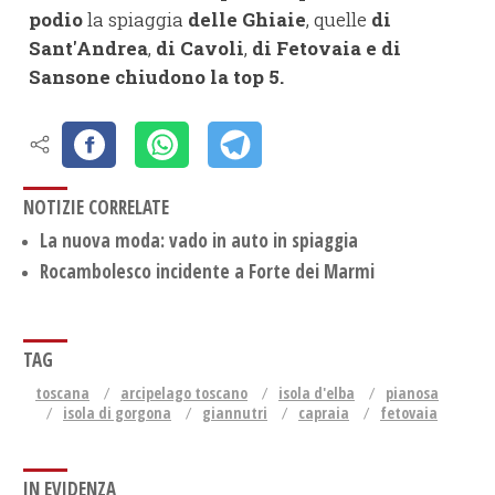
podio
la spiaggia
delle Ghiaie
, quelle
di
Sant'Andrea
,
di Cavoli
,
di Fetovaia e di
Sansone chiudono la top 5.
NOTIZIE CORRELATE
La nuova moda: vado in auto in spiaggia
Rocambolesco incidente a Forte dei Marmi
TAG
toscana
arcipelago toscano
isola d'elba
pianosa
isola di gorgona
giannutri
capraia
fetovaia
IN EVIDENZA