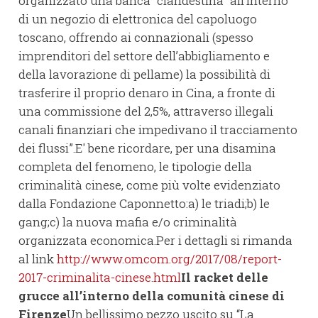
organizzato una banca “clandestina” all’interno
di un negozio di elettronica del capoluogo
toscano, offrendo ai connazionali (spesso
imprenditori del settore dell’abbigliamento e
della lavorazione di pellame) la possibilità di
trasferire il proprio denaro in Cina, a fronte di
una commissione del 2,5%, attraverso illegali
canali finanziari che impedivano il tracciamento
dei flussi”.E' bene ricordare, per una disamina
completa del fenomeno, le tipologie della
criminalità cinese, come più volte evidenziato
dalla Fondazione Caponnetto:a) le triadi;b) le
gang;c) la nuova mafia e/o criminalità
organizzata economica.Per i dettagli si rimanda
al link
http://www.omcom.org/2017/08/report-
2017-criminalita-cinese.html
Il racket delle
grucce all’interno della comunità cinese di
Firenze
Un bellissimo pezzo uscito su “La