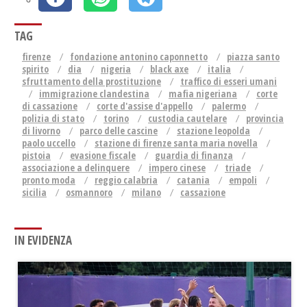
TAG
firenze
fondazione antonino caponnetto
piazza santo
spirito
dia
nigeria
black axe
italia
sfruttamento della prostituzione
traffico di esseri umani
immigrazione clandestina
mafia nigeriana
corte
di cassazione
corte d'assise d'appello
palermo
polizia di stato
torino
custodia cautelare
provincia
di livorno
parco delle cascine
stazione leopolda
paolo uccello
stazione di firenze santa maria novella
pistoia
evasione fiscale
guardia di finanza
associazione a delinquere
impero cinese
triade
pronto moda
reggio calabria
catania
empoli
sicilia
osmannoro
milano
cassazione
IN EVIDENZA