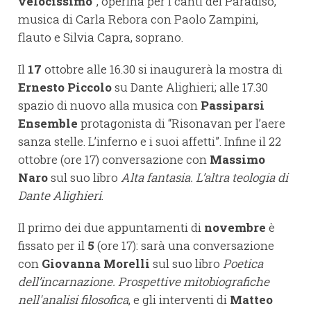
velocissimo”
, operina per i canti del Paradiso,
musica di Carla Rebora con Paolo Zampini,
flauto e Silvia Capra, soprano.
Il
17
ottobre alle 16.30 si inaugurerà la mostra di
Ernesto Piccolo
su Dante Alighieri; alle 17.30
spazio di nuovo alla musica con
Passiparsi
Ensemble
protagonista di “Risonavan per l’aere
sanza stelle. L’inferno e i suoi affetti”. Infine il 22
ottobre (ore 17) conversazione con
Massimo
Naro
sul suo libro
Alta fantasia. L’altra teologia di
Dante Alighieri
.
Il primo dei due appuntamenti di
novembre
è
fissato per il
5
(ore 17): sarà una conversazione
con
Giovanna Morelli
sul suo libro
Poetica
dell’incarnazione. Prospettive mitobiografiche
nell'analisi filosofica
, e gli interventi di
Matteo