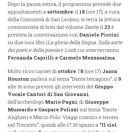
Dopo la pausa estiva, il programma prevede due
appuntamenti a
settembre
: il
18
(ore 17), a cura
della Comunità di San Leolino, si terrà la lettura
commentata di testi dal volume
Dante
; il
23
è
prevista la conversazione con
Daniele Piccini
su due suoi libri (
La gloria della lingua. Sulla sorte
dei poeti e della poesia
e
Luzi
) cui interverranno
Fernanda Caprilli e Carmelo Mezzasalma
.
Molto ricco carnet di
ottobre
: l’
8
(ore 17)
Jason
Houston
parlerà sul tema “Dante tetragono”; il
9
alle 16 sono previsti gli interventi del
Gruppo
Vocale Cantori di San Giovanni
,
dell’archeologo
Mario Pagni
, di
Giuseppe
Mussardo e Gaspare Polizzi
sul tema “Dante
Alighieri e Marco Polo. Viaggi cosmici e terreni
nel Trecento”; quindi alle 17.30 spazio a
“Il ciel