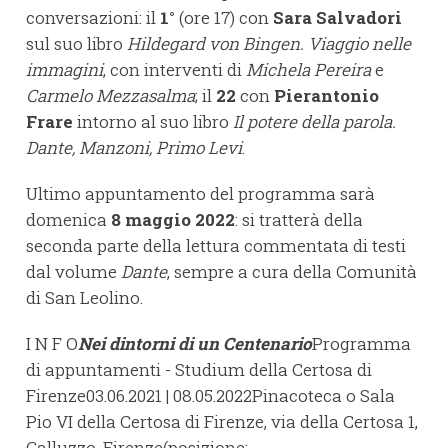
conversazioni: il
1°
(ore 17) con
Sara Salvadori
sul suo libro
Hildegard von Bingen. Viaggio nelle
immagini
, con interventi di
Michela Pereira
e
Carmelo Mezzasalma
; il
22
con
Pierantonio
Frare
intorno al suo libro
Il potere della parola.
Dante, Manzoni, Primo Levi
.
Ultimo appuntamento del programma sarà
domenica
8 maggio 2022
: si tratterà della
seconda parte della lettura commentata di testi
dal volume
Dante
, sempre a cura della Comunità
di San Leolino.
I N F O
Nei dintorni di un Centenario
Programma
di appuntamenti - Studium della Certosa di
Firenze03.06.2021 | 08.05.2022Pinacoteca o Sala
Pio VI della Certosa di Firenze, via della Certosa 1,
Galluzzo, Firenze(posizione: