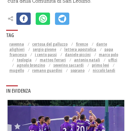
cura della Comunità di San Leolino.
TAG
ravenna
certosa del galluzzo
firenze
dante
alighieri
sergio givone
lettera apostolica
papa
francesco
i cento passi
daniele piccini
marco polo
teologia
matteo ferrari
antonio natali
uffizi
agnolo bronzino
severino saccardi
primo levi
mugello
romano guardini
soprano
niccolò landi
IN EVIDENZA