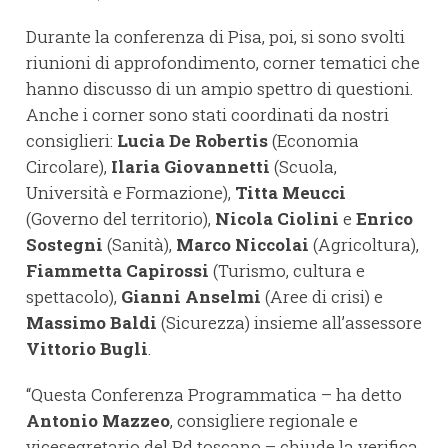
Durante la conferenza di Pisa, poi, si sono svolti
riunioni di approfondimento, corner tematici che
hanno discusso di un ampio spettro di questioni.
Anche i corner sono stati coordinati da nostri
consiglieri:
Lucia De Robertis
(Economia
Circolare),
Ilaria Giovannetti
(Scuola,
Università e Formazione),
Titta Meucci
(Governo del territorio),
Nicola Ciolini
e
Enrico
Sostegni
(Sanità),
Marco Niccolai
(Agricoltura),
Fiammetta Capirossi
(Turismo, cultura e
spettacolo),
Gianni Anselmi
(Aree di crisi) e
Massimo Baldi
(Sicurezza) insieme all’assessore
Vittorio Bugli
.
“Questa Conferenza Programmatica – ha detto
Antonio Mazzeo
, consigliere regionale e
vicesegretario del Pd toscano – chiude la verifica