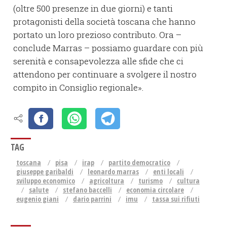
(oltre 500 presenze in due giorni) e tanti
protagonisti della società toscana che hanno
portato un loro prezioso contributo. Ora –
conclude Marras – possiamo guardare con più
serenità e consapevolezza alle sfide che ci
attendono per continuare a svolgere il nostro
compito in Consiglio regionale».
TAG
toscana
pisa
irap
partito democratico
giuseppe garibaldi
leonardo marras
enti locali
sviluppo economico
agricoltura
turismo
cultura
salute
stefano baccelli
economia circolare
eugenio giani
dario parrini
imu
tassa sui rifiuti