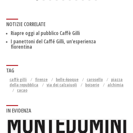
NOTIZIE CORRELATE
Riapre oggi al pubblico Caffè Gilli
I panettoni del Caffé Gilli, un’esperienza
fiorentina
TAG
caffè gilli
firenze
belle époque
carosello
piazza
della repubblica
via dei calzaiuoli
boiserie
alchimia
cacao
IN EVIDENZA