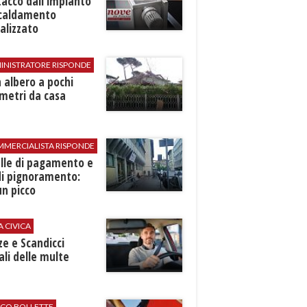
stacco dall'impianto
scaldamento
alizzato
INISTRATORE RISPONDE
 albero a pochi
metri da casa
MMERCIALISTA RISPONDE
elle di pagamento e
di pignoramento:
n picco
A CIVICA
ze e Scandicci
ali delle multe
ICO BOLLETTE