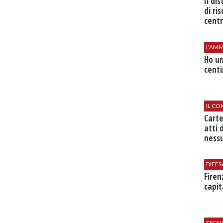
Il di
di ri
centr
L'AMM
Ho un
centi
IL CO
Cart
atti 
nessu
DIFES
Firen
capit
TECN