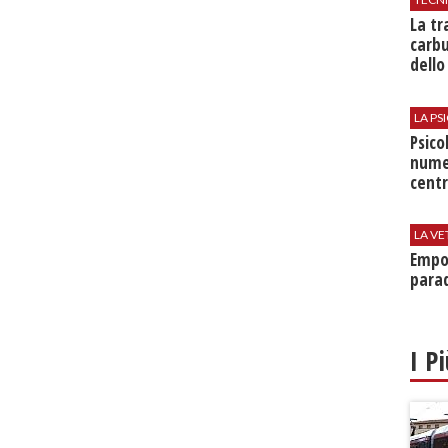
​La t
carbu
dello
LA P
Psico
nume
centr
LA VE
Empol
parad
I P