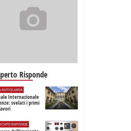
sperto Risponde
A ANTIQUARIA
ale Internazionale
renze: svelati i primi
avori
VOCATO RISPONDE