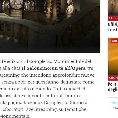
CULT
Uffiz
trasf
sate edizioni, Il Complesso Monumentale del
 alla città
Il Saloncino: un tè all’Opera
, tre
 streaming che intendono approfondire nuove
CRON
e senza poter, per quest’anno, degustare come
Poliz
ienti da tutto il mondo. Tutti i giovedì di
degli
ile assistere a incontri culturali, curati e
sulla pagina facebook Complesso Duomo di
 Laboratori Live Streaming, su tematiche
o Monumentale.