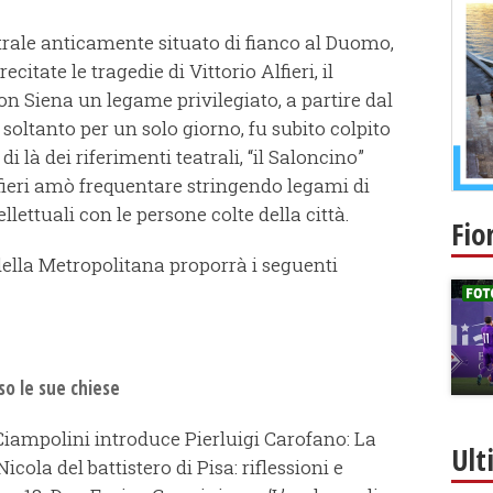
atrale anticamente situato di fianco al Duomo,
citate le tragedie di Vittorio Alfieri, il
 Siena un legame privilegiato, a partire dal
oltanto per un solo giorno, fu subito colpito
i là dei riferimenti teatrali, “il Saloncino”
’Alfieri amò frequentare stringendo legami di
llettuali con le persone colte della città.
Fio
della Metropolitana proporrà i seguenti
so le sue chiese
 Ciampolini introduce Pierluigi Carofano: La
Ult
icola del battistero di Pisa: riflessioni e