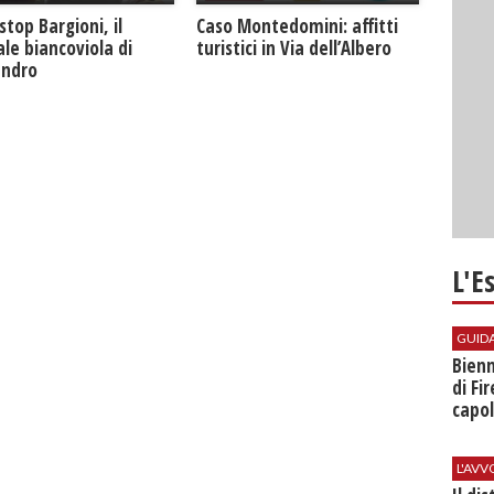
Caso Montedomini: affitti
stop Bargioni, il
turistici in Via dell’Albero
le biancoviola di
andro
L'E
GUID
Bienn
di Fi
capol
L'AV