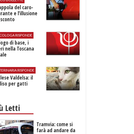
rappola del caro-
rante e l’illusione
 sconto
SICOLOGA RISPONDE
logo di base, i
ri nella Toscana
ale
TERINARIA RISPONDE
ese Valdelsa: il
iso per gatti
iù Letti
Tramvia: come si
farà ad andare da