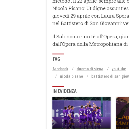
metodo’. Il 22 aprile, sempre alle
Nicola Pisano: Ut digne assunti
giovedì 29 aprile con Laura Spera
nel Battistero di San Giovanni: ver
Il Saloncino - un tè all’Opera, gi
dall’Opera della Metropolitana di
TAG
facebook
duomo di siena
youtube
nicola pisano
battistero di san gio
IN EVIDENZA