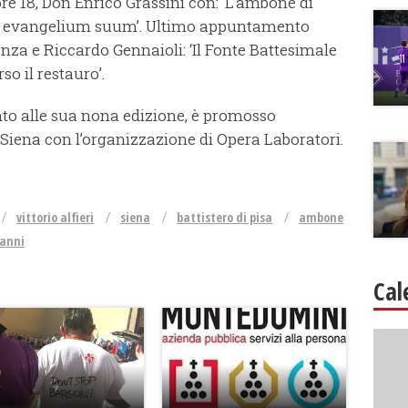
 ore 18, Don Enrico Grassini con: ‘L’ambone di
es evangelium suum’. Ultimo appuntamento
nza e Riccardo Gennaioli: ‘Il Fonte Battesimale
so il restauro’.
unto alle sua nona edizione, è promosso
 Siena con l’organizzazione di Opera Laboratori.
vittorio alfieri
siena
battistero di pisa
ambone
vanni
Cal