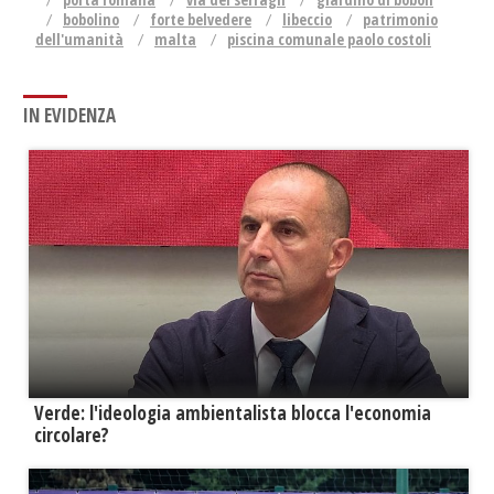
bobolino
forte belvedere
libeccio
patrimonio
dell'umanità
malta
piscina comunale paolo costoli
IN EVIDENZA
Verde: l'ideologia ambientalista blocca l'economia
circolare?