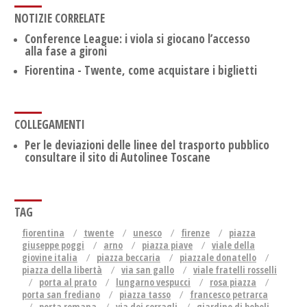
NOTIZIE CORRELATE
Conference League: i viola si giocano l’accesso
alla fase a gironi
Fiorentina - Twente, come acquistare i biglietti
COLLEGAMENTI
Per le deviazioni delle linee del trasporto pubblico
consultare il sito di Autolinee Toscane
TAG
fiorentina
twente
unesco
firenze
piazza
giuseppe poggi
arno
piazza piave
viale della
giovine italia
piazza beccaria
piazzale donatello
piazza della libertà
via san gallo
viale fratelli rosselli
porta al prato
lungarno vespucci
rosa piazza
porta san frediano
piazza tasso
francesco petrarca
porta romana
via dei serragli
giardino di boboli