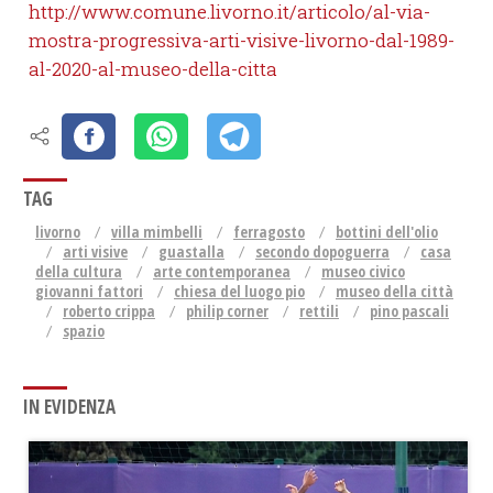
http://www.comune.livorno.it/articolo/al-via-
mostra-progressiva-arti-visive-livorno-dal-1989-
al-2020-al-museo-della-citta
TAG
livorno
villa mimbelli
ferragosto
bottini dell'olio
arti visive
guastalla
secondo dopoguerra
casa
della cultura
arte contemporanea
museo civico
giovanni fattori
chiesa del luogo pio
museo della città
roberto crippa
philip corner
rettili
pino pascali
spazio
IN EVIDENZA