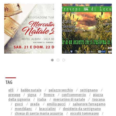
TAG
elfi
babbo natale
palazzo vecchio
settignano
presepe
signa
firenze
confcommercio
piazza
della signoria
italia
mercatino di natale
toscana
gucci
prada
emilio pucci
salvatore ferragamo
montblanc
braccialini
desiderio da settignano
chiesa di santa maria assunta
niccolò tommaseo