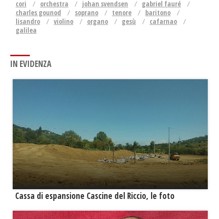
cori
orchestra
johan svendsen
gabriel fauré
charles gounod
soprano
tenore
baritono
lisandro
violino
organo
gesù
cafarnao
galilea
IN EVIDENZA
Cassa di espansione Cascine del Riccio, le foto