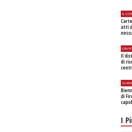
IL CO
Cart
atti 
nessu
L'AV
Il di
di ri
centr
GUID
Bienn
di Fi
capol
I P