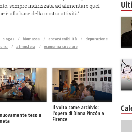
Ult
nto, sempre indirizzata ad alimentare quel
 è alla base della nostra attività”.
biogas
biomassa
ecosostenibilità
depurazione
onsi
atmosfera
economia circolare
Cal
​Il volto come archivio:
l'opera di Diana Pinzón a
a nuovamente teso a
Firenze
neta