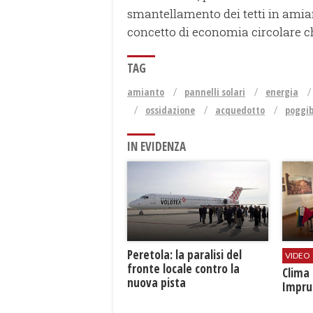
smantellamento dei tetti in amia
concetto di economia circolare che
TAG
amianto
pannelli solari
energia
ossidazione
acquedotto
poggib
IN EVIDENZA
Peretola: la paralisi del
VIDEO
fronte locale contro la
​Clim
nuova pista
Impru