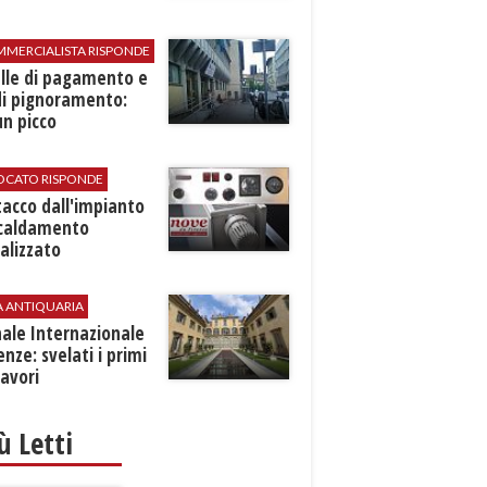
MMERCIALISTA RISPONDE
elle di pagamento e
di pignoramento:
n picco
VOCATO RISPONDE
stacco dall'impianto
scaldamento
alizzato
A ANTIQUARIA
ale Internazionale
renze: svelati i primi
avori
iù Letti