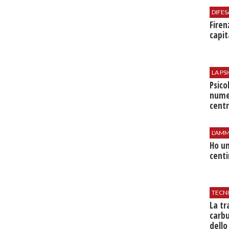
DIFES
Firen
capit
LA P
Psico
nume
centr
L'AMM
Ho un
centi
TECN
​La t
carbu
dello