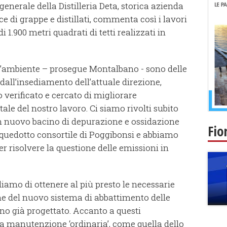
enerale della Distilleria Deta, storica azienda
e di grappe e distillati, commenta così i lavori
1.900 metri quadrati di tetti realizzati in
dell’ambiente – prosegue Montalbano - sono delle
in dall’insediamento dell’attuale direzione,
 verificato e cercato di migliorare
e del nostro lavoro. Ci siamo rivolti subito
un nuovo bacino di depurazione e ossidazione
Fio
acquedotto consortile di Poggibonsi e abbiamo
er risolvere la questione delle emissioni in
diamo di ottenere al più presto le necessarie
ne del nuovo sistema di abbattimento delle
nno già progettato. Accanto a questi
a manutenzione ‘ordinaria’, come quella dello