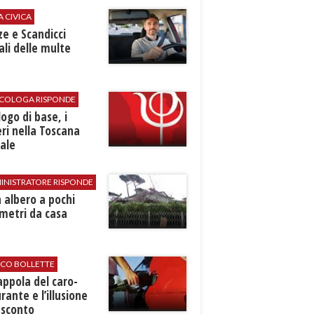
A CIVICA
ze e Scandicci
ali delle multe
SICOLOGA RISPONDE
logo di base, i
ri nella Toscana
ale
INISTRATORE RISPONDE
 albero a pochi
metri da casa
ICO BOLLETTE
rappola del caro-
rante e l’illusione
 sconto