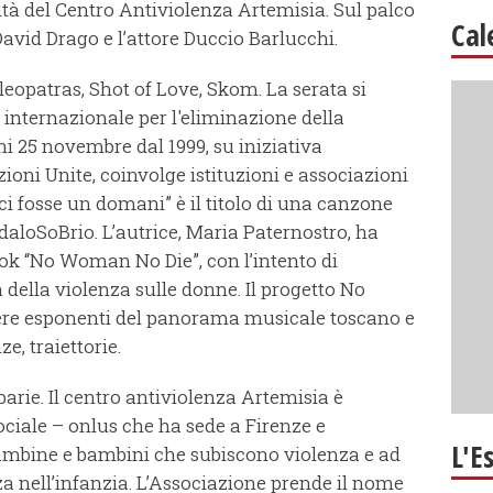
ività del Centro Antiviolenza Artemisia. Sul palco
Cal
avid Drago e l’attore Duccio Barlucchi.
eopatras, Shot of Love, Skom. La serata si
 internazionale per l'eliminazione della
i 25 novembre dal 1999, su iniziativa
ioni Unite, coinvolge istituzioni e associazioni
ci fosse un domani” è il titolo di una canzone
aloSoBrio. L’autrice, Maria Paternostro, ha
ook “No Woman No Die”, con l’intento di
a della violenza sulle donne. Il progetto No
re esponenti del panorama musicale toscano e
e, traiettorie.
arie. Il centro antiviolenza Artemisia è
ciale – onlus che ha sede a Firenze e
L'E
ambine e bambini che subiscono violenza e ad
a nell’infanzia. L’Associazione prende il nome