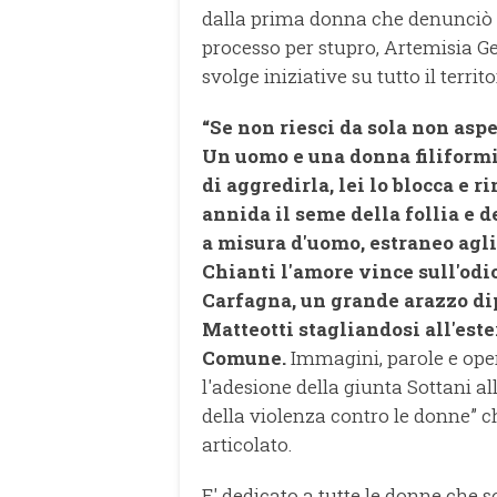
dalla prima donna che denunciò d
processo per stupro, Artemisia Gen
svolge iniziative su tutto il territ
“Se non riesci da sola non aspe
Un uomo e una donna filiformi 
di aggredirla, lei lo blocca e r
annida il seme della follia e d
a misura d'uomo, estraneo agli
Chianti l'amore vince sull'odi
Carfagna, un grande arazzo dip
Matteotti stagliandosi all'este
Comune.
Immagini, parole e oper
l'adesione della giunta Sottani a
della violenza contro le donne” c
articolato.
E' dedicato a tutte le donne che 