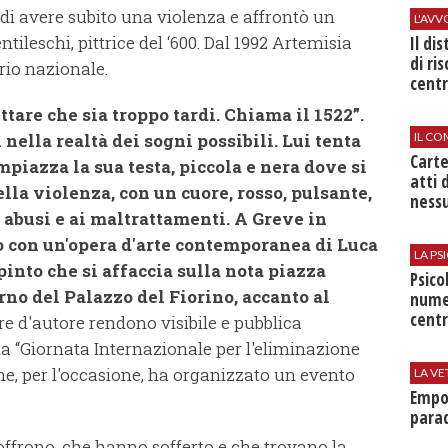
i avere subito una violenza e affrontò un
L'AV
tileschi, pittrice del ‘600. Dal 1992 Artemisia
Il di
di ri
orio nazionale.
centr
ttare che sia troppo tardi. Chiama il 1522”.
IL CO
nella realtà dei sogni possibili. Lui tenta
Cart
impiazza la sua testa, piccola e nera dove si
atti 
ella violenza, con un cuore, rosso, pulsante,
nessu
 abusi e ai maltrattamenti. A Greve in
o con un'opera d'arte contemporanea di Luca
LA P
into che si affaccia sulla nota piazza
Psico
rno del Palazzo del Fiorino, accanto al
nume
centr
e d'autore rendono visibile e pubblica
lla “Giornata Internazionale per l'eliminazione
he, per l'occasione, ha organizzato un evento
LA VE
Empol
parad
soffrono, che hanno sofferto e che trovano la