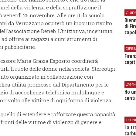
nnel della violenza e della sopraffazione il
GUID
 venerdì 25 novembre. Alle ore 10 la scuola
Bienn
ni da Verrazzano ospiterà un incontro rivolto
di Fi
dell'associazione Deneb. L'iniziativa, incentrata
capol
ad offrire ai ragazzi alcuni strumenti di
i pubblicitarie.
DIFES
Firen
ssessore Maria Grazia Esposito coordinerà
capit
irli. Il ruolo delle donne nella società. Stereotipi
ento organizzato in collaborazione con
lica utilità promosso dal Dipartimento per le
L'AMM
Ho un
izio di accoglienza telefonica multilingue e
centi
o rivolto alle vittime di ogni forma di violenza.
quello di estendere e rafforzare questa capacità
TECN
ronti delle vittime di violenza di genere e
​La t
carbu