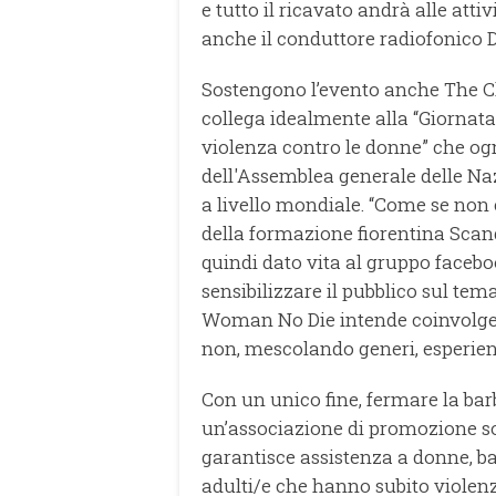
e tutto il ricavato andrà alle att
anche il conduttore radiofonico D
Sostengono l’evento anche The Cl
collega idealmente alla “Giornata
violenza contro le donne” che ogn
dell'Assemblea generale delle Naz
a livello mondiale. “Come se non 
della formazione fiorentina Scand
quindi dato vita al gruppo faceb
sensibilizzare il pubblico sul tem
Woman No Die intende coinvolge
non, mescolando generi, esperienz
Con un unico fine, fermare la barb
un’associazione di promozione so
garantisce assistenza a donne, b
adulti/e che hanno subito violenz