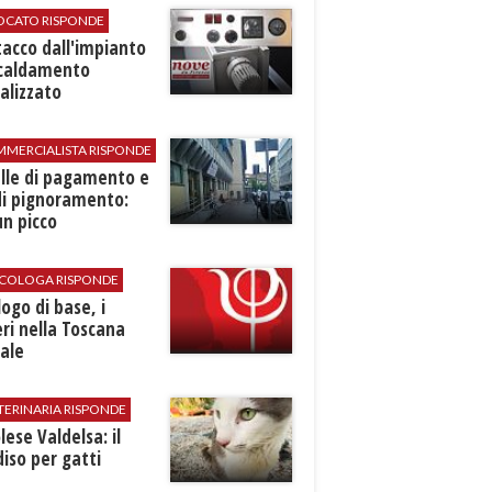
VOCATO RISPONDE
stacco dall'impianto
scaldamento
alizzato
MMERCIALISTA RISPONDE
elle di pagamento e
di pignoramento:
n picco
SICOLOGA RISPONDE
logo di base, i
ri nella Toscana
ale
TERINARIA RISPONDE
ese Valdelsa: il
iso per gatti