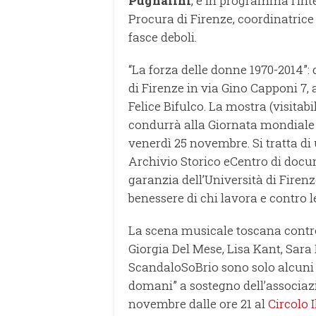
Pugnalini
, è in programma l’int
Procura di Firenze, coordinatrice 
fasce deboli.
“La forza delle donne 1970-2014”:
di Firenze in via Gino Capponi 7,
Felice Bifulco. La mostra (visitab
condurrà alla Giornata mondiale 
venerdì 25 novembre. Si tratta di 
Archivio Storico eCentro di docu
garanzia dell’Università di Firenz
benessere di chi lavora e contro l
La scena musicale toscana contro
Giorgia Del Mese, Lisa Kant, Sara
ScandaloSoBrio sono solo alcuni o
domani” a sostegno dell’associa
novembre dalle ore 21 al
Circolo 