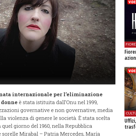
FIOR
Fiore
azion
nata internazionale per l’eliminazione
e donne
è stata istituita dall’Onu nel 1999,
zzazioni governative e non governative, media
CULT
ulla violenza di genere le società. È stata scelta
Uffiz
 quel giorno del 1960, nella Repubblica
trasf
 sorelle Mirabal – Patria Mercedes, María