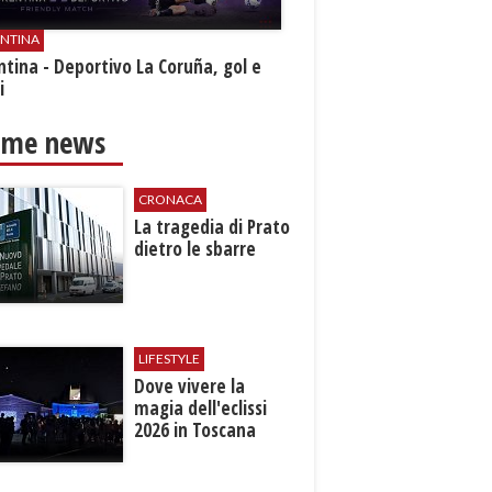
ENTINA
ntina - Deportivo La Coruña, gol e
i
ime news
CRONACA
La tragedia di Prato
​dietro le sbarre
LIFESTYLE
Dove vivere la
magia dell'eclissi
2026 in Toscana