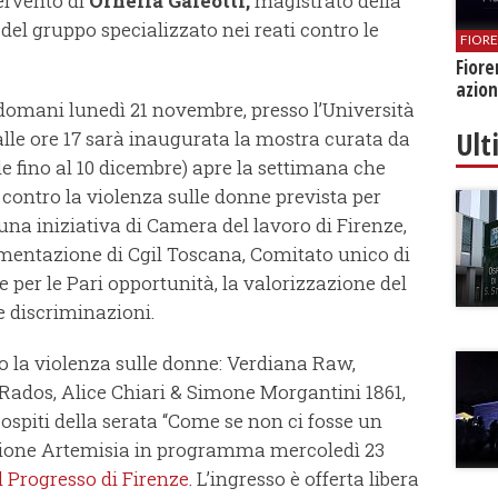
ervento di
Ornella Galeotti,
magistrato della
del gruppo specializzato nei reati contro le
FIOR
Fiore
azion
 domani lunedì 21 novembre, presso l’Università
Ult
 alle ore 17 sarà inaugurata la mostra curata da
ile fino al 10 dicembre) apre la settimana che
contro la violenza sulle donne prevista per
una iniziativa di Camera del lavoro di Firenze,
mentazione di Cgil Toscana, Comitato unico di
e per le Pari opportunità, la valorizzazione del
e discriminazioni.
 la violenza sulle donne: Verdiana Raw,
 Rados, Alice Chiari & Simone Morgantini 1861,
spiti della serata “Come se non ci fosse un
zione Artemisia in programma mercoledì 23
Il Progresso di Firenze
. L’ingresso è offerta libera