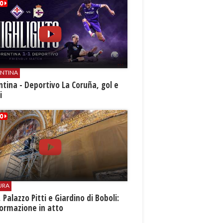
ENTINA
ntina - Deportivo La Coruña, gol e
i
URA
i, Palazzo Pitti e Giardino di Boboli:
ormazione in atto