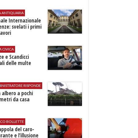
A ANTIQUARIA
ale Internazionale
renze: svelati i primi
avori
A CIVICA
ze e Scandicci
ali delle multe
INISTRATORE RISPONDE
 albero a pochi
metri da casa
ICO BOLLETTE
rappola del caro-
rante e l’illusione